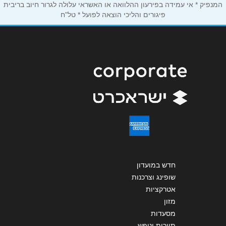
המנפיק * אי עמידה בפירעון ההלוואה או האשראי עלולה לגרור חיוב בריבית
פיגורים והליכי הוצאה לפועל * טל"ח
שליחה
חדש במועדון
שופינג וצרכנות
אטרקציות
מזון
מסעדות
תיירות ונופש