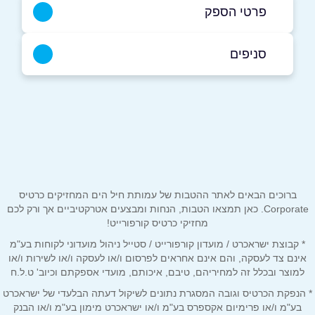
פרטי הספק
04-7743833
סניפים
נצרת
שם מלא
*
כרם אל ג'מאל 84
04-7743833
טלפון
*
ברוכים הבאים לאתר ההטבות של עמותת חיל הים המחזיקים כרטיס
אימייל
*
Corporate. כאן תמצאו הטבות, הנחות ומבצעים אטרקטיביים אך ורק לכם
מחזיקי כרטיס קורפורייט!
* קבוצת ישראכרט / מועדון קורפורייט / סטייל ניהול מועדוני לקוחות בע"מ
נושא
*
אינם צד לעסקה, והם אינם אחראים לפרסום ו/או לעסקה ו/או לשירות ו/או
אנא חזרו אלי בקשר ל...
למוצר ובכלל זה למחיריהם, טיבם, איכותם, מועדי אספקתם וכיוב' ט.ל.ח
* הנפקת הכרטיס וגובה המסגרת נתונים לשיקול דעתה הבלעדי של ישראכרט
הודעה
*
בע"מ ו/או פרימיום אקספרס בע"מ ו/או ישראכרט מימון בע"מ ו/או הבנק