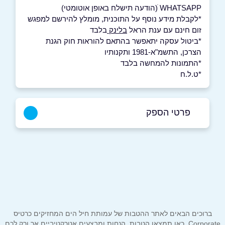
WHATSAPP ׁ(הודעה תישלח באופן אוטומטי)
*לקבלת מידע נוסף על התוכנית, מומלץ להירשם למפגש
זום חינם עם ענת הראל
בלינק
בלבד
*ביטול עסקה יתאפשר בהתאם להוראות חוק הגנת
הצרכן, התשמ"א-1981 ותקנותיו
*התמונות להמחשה בלבד
*ט.ל.ח
פרטי הספק
באתר
בוואטסאפ
שם מלא
*
ברוכים הבאים לאתר ההטבות של עמותת חיל הים המחזיקים כרטיס
טלפון
*
Corporate. כאן תמצאו הטבות, הנחות ומבצעים אטרקטיביים אך ורק לכם