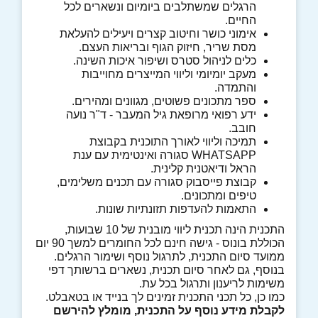
הרגלים שמשתלבים ביומיום ונשארים לכל
החיים.
אימוני כושר וחיטוב קצרים ויעילים להעלאת
מסת שריר, חיזוק הגוף ובריאות העצם.
כלים לניהול סטרס ושיפור איכות השינה.
מעקב יומיומי וליווי המייצרים מחוייבות
והתמדה.
ספר מתכונים פשוטים, מגוונים ומהירים.
ידע רפואי מרופאת גיל המעבר - ד"ר נועה
חובב.
תמיכה וליווי לאורך התוכנית בקבוצת
WHATSAPP סגורה ואינטימית עם ענת
הראל ודיאטנית קלינית.
קבוצת פייסבוק סגורה עם תכנים משלימים,
טיפים ומתכונים.
התאמות להעדפות תזונתיות שונות.
התכנית הינה תכנית ליווי מובנית של 10 שבועות,
הכוללת בונוס - גישה חינם לכל החומרים למשך 90 יום
ממועד סיום התכנית, לתרגול נוסף ושימור הרגלים.
בנוסף, גם לאחר סיום תכנית, נשארים ברשותך דפי
משימות לריענון ותרגול בכל עת.
כמו כן, כל תכני התכנית זמינים לך בנייד או בטאבלט.
לקבלת מידע נוסף על התכנית, מומלץ להירשם