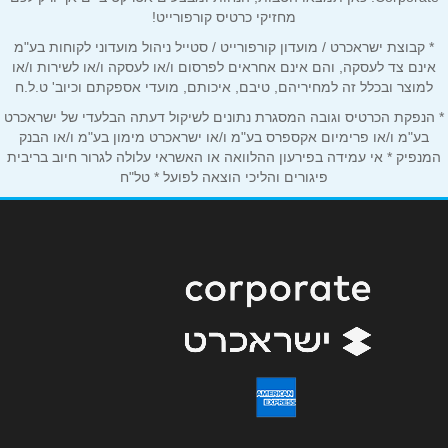
מחזיקי כרטיס קורפורייט!
* קבוצת ישראכרט / מועדון קורפורייט / סטייל ניהול מועדוני לקוחות בע"מ
אימייל
*
אינם צד לעסקה, והם אינם אחראים לפרסום ו/או לעסקה ו/או לשירות ו/או
למוצר ובכלל זה למחיריהם, טיבם, איכותם, מועדי אספקתם וכיוב' ט.ל.ח
* הנפקת הכרטיס וגובה המסגרת נתונים לשיקול דעתה הבלעדי של ישראכרט
נושא
*
בע"מ ו/או פרימיום אקספרס בע"מ ו/או ישראכרט מימון בע"מ ו/או הבנק
אנא חזרו אלי בקשר ל...
המנפיק * אי עמידה בפירעון ההלוואה או האשראי עלולה לגרור חיוב בריבית
פיגורים והליכי הוצאה לפועל * טל"ח
הודעה
*
שליחה