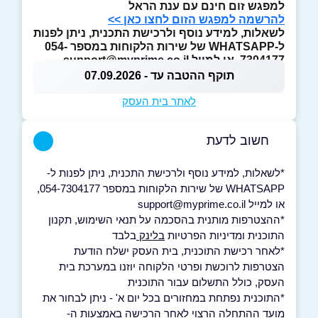
למפגש זום חינם עם ענת הראל
להרשמה למפגש הזום לחצו כאן >>
לשאלות, למידע נוסף ולרכישת התכנית, ניתן לפנות
ל-WHATSAPP של שירות הלקוחות במספר 054-
7304177, או למייל support@myprime.co.il
תוקף ההטבה עד - 07.09.2026
לאתר בית העסק
חשוב לדעת
*לשאלות, למידע נוסף ולרכישת התכנית, ניתן לפנות ל-
WHATSAPP של שירות הלקוחות במספר 054-7304177,
או למייל support@myprime.co.il
*ההצטרפות מותנית בהסכמה על תנאי השימוש, תקנון
התוכנית ומדיניות הפרטיות
בלינק
בלבד
*לאחר רכישת התוכנית, בית העסק ישלח הודעת
הצטרפות לרוכשת ופרטי הלקוחה יוזנו במערכת בית
העסק, כולל התשלום עבור התוכנית
*התוכנית נפתחת במחזורים בכל יום א' - ניתן לבחור את
מועד ההתחלה הרצוי לאחר הרכישה באמצעות ה-