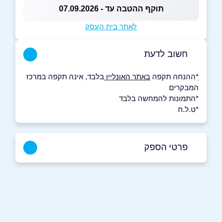
תוקף ההטבה עד - 07.09.2026
לאתר בית העסק
חשוב לדעת
ָ*ההנחה תקפה
באתר האונליין
בלבד, אינה תקפה במרכז
המבקרים
*התמונות להמחשה בלבד
*ט.ל.ח
פרטי הספק
04-6993622
באתר
בפייסבוק
באינסטגרם
ביוטיוב