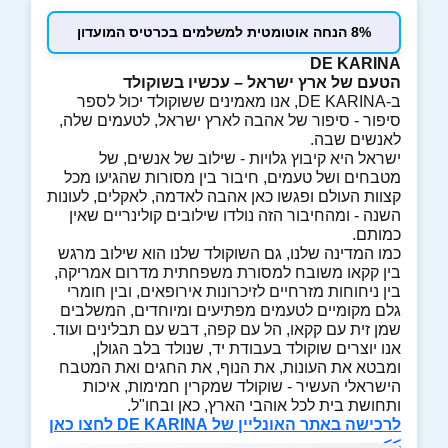
8% הנחה אוטומטית למשלמים בכרטיס המועדון
DE KARINA
הטעם של ארץ ישראל – עכשיו בשוקולד
ב-DE KARINA, אנו מאמינים ששוקולד יכול לספר
סיפור - סיפור של אהבה לארץ ישראל, לטעמים שלה,
לאנשים שבה.
ישראל היא קיבוץ גלויות - שילוב של אנשים, של
מטבחים ושל טעמים, חיבור בין מסורות שהגיעו מכל
קצוות העולם ופגשו כאן אהבה לאדמה, לאקלים, לעונות
השנה - ומהחיבור הזה נולדו שילובים קולינריים שאין
כמותם.
כמו המדינה שלנו, גם השוקולד שלנו הוא שילוב מרגש
בין קקאו משובח למסורת משפחתית מדרום אמריקה,
בין ניחוחות מזרחיים לזיכרונות אירופאים, ובין חומרי
גלם מקומיים לטעמים מפתיעים ומיוחדים, המשלבים
שמן זית עם קקאו, הל עם קפה, דבש עם תבלינים ועוד.
אנו יוצרים שוקולד בעבודת יד, שנולד בלב הגולן,
ומבטא את העונות, את הנוף, את החגים ואת המטבח
הישראלי העשיר - שוקולד שמקרין חמימות, איכות
ותחושת בית לכל אוהבי הארץ, כאן ובחו"ל.
לרכישה באתר האונליין של DE KARINA לחצו כאן
>>