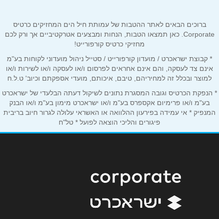
שם מלא
*
ברוכים הבאים לאתר ההטבות של עמותת חיל הים המחזיקים כרטיס
Corporate. כאן תמצאו הטבות, הנחות ומבצעים אטרקטיביים אך ורק לכם
מחזיקי כרטיס קורפורייט!
טלפון
*
* קבוצת ישראכרט / מועדון קורפורייט / סטייל ניהול מועדוני לקוחות בע"מ
אינם צד לעסקה, והם אינם אחראים לפרסום ו/או לעסקה ו/או לשירות ו/או
למוצר ובכלל זה למחיריהם, טיבם, איכותם, מועדי אספקתם וכיוב' ט.ל.ח
אימייל
*
* הנפקת הכרטיס וגובה המסגרת נתונים לשיקול דעתה הבלעדי של ישראכרט
בע"מ ו/או פרימיום אקספרס בע"מ ו/או ישראכרט מימון בע"מ ו/או הבנק
המנפיק * אי עמידה בפירעון ההלוואה או האשראי עלולה לגרור חיוב בריבית
נושא
*
פיגורים והליכי הוצאה לפועל * טל"ח
אנא חזרו אלי בקשר ל...
הודעה
*