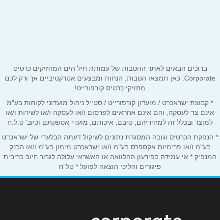
שם מלא
*
רחוב השוק
04-6925395
טלפון
*
ברוכים הבאים לאתר ההטבות של עמותת חיל הים המחזיקים כרטיס
אימייל
*
Corporate. כאן תמצאו הטבות, הנחות ומבצעים אטרקטיביים אך ורק לכם
מחזיקי כרטיס קורפורייט!
* קבוצת ישראכרט / מועדון קורפורייט / סטייל ניהול מועדוני לקוחות בע"מ
נושא
*
אינם צד לעסקה, והם אינם אחראים לפרסום ו/או לעסקה ו/או לשירות ו/או
אנא חזרו אלי בקשר ל...
למוצר ובכלל זה למחיריהם, טיבם, איכותם, מועדי אספקתם וכיוב' ט.ל.ח
* הנפקת הכרטיס וגובה המסגרת נתונים לשיקול דעתה הבלעדי של ישראכרט
הודעה
*
בע"מ ו/או פרימיום אקספרס בע"מ ו/או ישראכרט מימון בע"מ ו/או הבנק
המנפיק * אי עמידה בפירעון ההלוואה או האשראי עלולה לגרור חיוב בריבית
פיגורים והליכי הוצאה לפועל * טל"ח