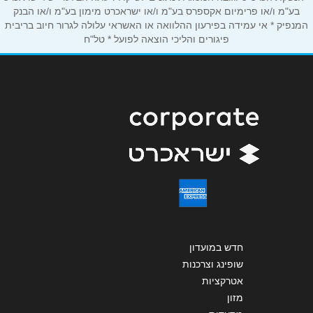
אנא חזרו אלי בקשר ל...
בע"מ ו/או פרימיום אקספרס בע"מ ו/או ישראכרט מימון בע"מ ו/או הבנק
המנפיק * אי עמידה בפירעון ההלוואה או האשראי עלולה לגרור חיוב בריבית
פיגורים והליכי הוצאה לפועל * טל"ח
הודעה
*
שליחה
חדש במועדון
שופינג וצרכנות
אטרקציות
מזון