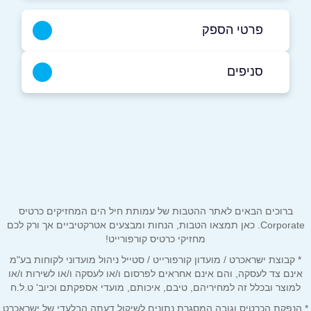
פרטי הספק
079-5599933
סניפים
באתר
בפייסבוק
באינסטגרם
ביוטיוב
חרב לאת
079-5599933
שם מלא
*
טלפון
*
ברוכים הבאים לאתר ההטבות של עמותת חיל הים המחזיקים כרטיס
Corporate. כאן תמצאו הטבות, הנחות ומבצעים אטרקטיביים אך ורק לכם
מחזיקי כרטיס קורפורייט!
אימייל
*
* קבוצת ישראכרט / מועדון קורפורייט / סטייל ניהול מועדוני לקוחות בע"מ
אינם צד לעסקה, והם אינם אחראים לפרסום ו/או לעסקה ו/או לשירות ו/או
למוצר ובכלל זה למחיריהם, טיבם, איכותם, מועדי אספקתם וכיוב' ט.ל.ח
נושא
*
* הנפקת הכרטיס וגובה המסגרת נתונים לשיקול דעתה הבלעדי של ישראכרט