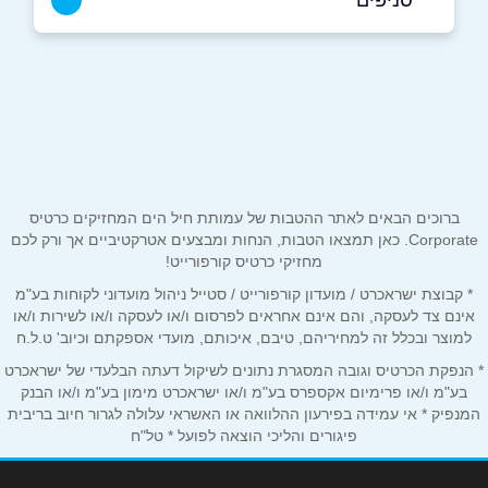
גת
שם מלא
*
אחמד אבו עסמי
050-2259356
טלפון
*
ברוכים הבאים לאתר ההטבות של עמותת חיל הים המחזיקים כרטיס
אימייל
*
Corporate. כאן תמצאו הטבות, הנחות ומבצעים אטרקטיביים אך ורק לכם
מחזיקי כרטיס קורפורייט!
* קבוצת ישראכרט / מועדון קורפורייט / סטייל ניהול מועדוני לקוחות בע"מ
נושא
*
אינם צד לעסקה, והם אינם אחראים לפרסום ו/או לעסקה ו/או לשירות ו/או
אנא חזרו אלי בקשר ל...
למוצר ובכלל זה למחיריהם, טיבם, איכותם, מועדי אספקתם וכיוב' ט.ל.ח
* הנפקת הכרטיס וגובה המסגרת נתונים לשיקול דעתה הבלעדי של ישראכרט
הודעה
*
בע"מ ו/או פרימיום אקספרס בע"מ ו/או ישראכרט מימון בע"מ ו/או הבנק
המנפיק * אי עמידה בפירעון ההלוואה או האשראי עלולה לגרור חיוב בריבית
פיגורים והליכי הוצאה לפועל * טל"ח