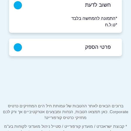
חשוב לדעת
*התמונה להמחשה בלבד
*ט.ל.ח
פרטי הספק
052-704-3967
באתר
בפייסבוק
באינסטגרם
בוואטסאפ
ברוכים הבאים לאתר ההטבות של עמותת חיל הים המחזיקים כרטיס
Corporate. כאן תמצאו הטבות, הנחות ומבצעים אטרקטיביים אך ורק לכם
שם מלא
*
מחזיקי כרטיס קורפורייט!
* קבוצת ישראכרט / מועדון קורפורייט / סטייל ניהול מועדוני לקוחות בע"מ