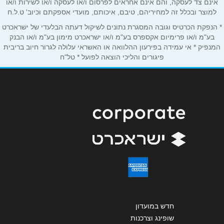
טלפון
*
אינם צד לעסקה, והם אינם אחראים לפרסום ו/או לעסקה ו/או לשירות ו/או
למוצר ובכלל זה למחיריהם, טיבם, איכותם, מועדי אספקתם וכיוב' ט.ל.ח
* הנפקת הכרטיס וגובה המסגרת נתונים לשיקול דעתה הבלעדי של ישראכרט
אימייל
*
בע"מ ו/או פרימיום אקספרס בע"מ ו/או ישראכרט מימון בע"מ ו/או הבנק
המנפיק * אי עמידה בפירעון ההלוואה או האשראי עלולה לגרור חיוב בריבית
פיגורים והליכי הוצאה לפועל * טל"ח
נושא
*
אנא חזרו אלי בקשר ל...
הודעה
*
שליחה
חדש במועדון
שופינג וצרכנות