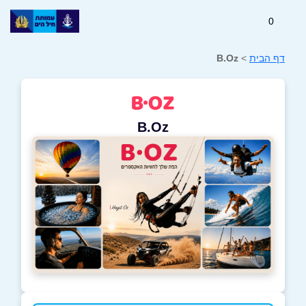
0
דף הבית
>
B.Oz
B.Oz