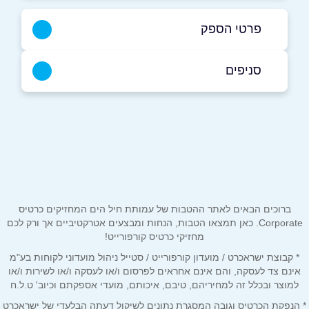
פרטי הספק
050-3061006
סניפים
באתר
בפייסבוק
באינסטגרם
רעננה
היצירה 4
073-7770002
שם מלא
*
טלפון
*
ברוכים הבאים לאתר ההטבות של עמותת חיל הים המחזיקים כרטיס
Corporate. כאן תמצאו הטבות, הנחות ומבצעים אטרקטיביים אך ורק לכם
מחזיקי כרטיס קורפורייט!
אימייל
*
* קבוצת ישראכרט / מועדון קורפורייט / סטייל ניהול מועדוני לקוחות בע"מ
אינם צד לעסקה, והם אינם אחראים לפרסום ו/או לעסקה ו/או לשירות ו/או
למוצר ובכלל זה למחיריהם, טיבם, איכותם, מועדי אספקתם וכיוב' ט.ל.ח
נושא
*
* הנפקת הכרטיס וגובה המסגרת נתונים לשיקול דעתה הבלעדי של ישראכרט