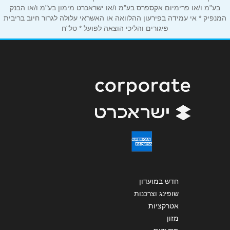
אנא חזרו אלי בקשר ל...
בע"מ ו/או פרימיום אקספרס בע"מ ו/או ישראכרט מימון בע"מ ו/או הבנק
המנפיק * אי עמידה בפירעון ההלוואה או האשראי עלולה לגרור חיוב בריבית
פיגורים והליכי הוצאה לפועל * טל"ח
הודעה
*
שליחה
חדש במועדון
שופינג וצרכנות
אטרקציות
מזון