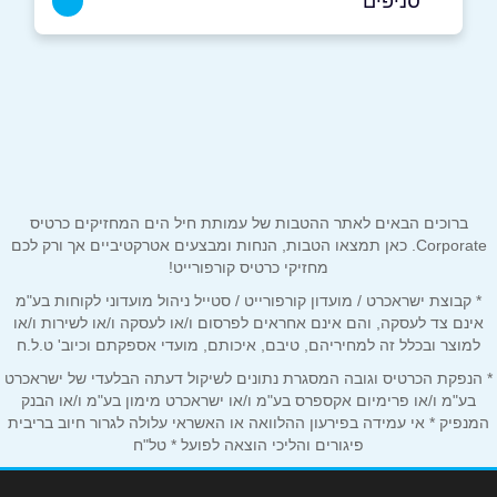
סניפים
נתיבות
שם מלא
*
שדרות ירושלים 136
0524422055
טלפון
*
קציר-חריש
ברוכים הבאים לאתר ההטבות של עמותת חיל הים המחזיקים כרטיס
אימייל
*
Corporate. כאן תמצאו הטבות, הנחות ומבצעים אטרקטיביים אך ורק לכם
מחזיקי כרטיס קורפורייט!
הזית 11
* קבוצת ישראכרט / מועדון קורפורייט / סטייל ניהול מועדוני לקוחות בע"מ
נושא
*
0528936388
אינם צד לעסקה, והם אינם אחראים לפרסום ו/או לעסקה ו/או לשירות ו/או
אנא חזרו אלי בקשר ל...
למוצר ובכלל זה למחיריהם, טיבם, איכותם, מועדי אספקתם וכיוב' ט.ל.ח
* הנפקת הכרטיס וגובה המסגרת נתונים לשיקול דעתה הבלעדי של ישראכרט
קציר-חריש
הודעה
*
בע"מ ו/או פרימיום אקספרס בע"מ ו/או ישראכרט מימון בע"מ ו/או הבנק
המנפיק * אי עמידה בפירעון ההלוואה או האשראי עלולה לגרור חיוב בריבית
פיגורים והליכי הוצאה לפועל * טל"ח
הזית 11