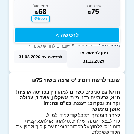
שווי הטבה
מחיר מוזל
68
75
₪
₪
9%
חסכת
לרכישה >
מחיר מוזל
— זכאות עד 5 שוברים לחודש קלנדרי
ניתן למימוש עד
לרכישה עד 31.08.2026
31.12.2029
שובר לרשת דומינו'ס פיצה בשווי ₪75
חדש! גם סניפים כשרים למהדרין בפריסה ארצית!
ת"א, גבעתיים-ר"ג, פ"ת, אשקלון, אשדוד, עפולה
וקריות, ובקרוב: רעננה, כפ"ס ונתניה!
אופן מימוש:
לאחר הזמנתך יתקבל קוד לנייד ולמייל.
כדי לבצע הזמנה יש להיכנס לאתר או לאפליקציית
דומינו'ס, ללחוץ על כפתור "הזמנה עם קופון" ולהזין את
הקוד שקיבלת.