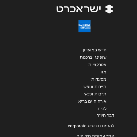
שליחה
חדש במועדון
שופינג וצרכנות
אטרקציות
מזון
מסעדות
תיירות ונופש
תרבות ופנאי
אורח חיים בריא
לבית
דבר היו"ר
להזמנת כרטיס corporate
אתר עמותת חיל הים