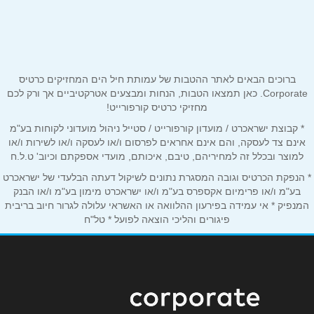
שם מלא
*
ברוכים הבאים לאתר ההטבות של עמותת חיל הים המחזיקים כרטיס
טלפון
*
Corporate. כאן תמצאו הטבות, הנחות ומבצעים אטרקטיביים אך ורק לכם
מחזיקי כרטיס קורפורייט!
* קבוצת ישראכרט / מועדון קורפורייט / סטייל ניהול מועדוני לקוחות בע"מ
אימייל
*
אינם צד לעסקה, והם אינם אחראים לפרסום ו/או לעסקה ו/או לשירות ו/או
למוצר ובכלל זה למחיריהם, טיבם, איכותם, מועדי אספקתם וכיוב' ט.ל.ח
* הנפקת הכרטיס וגובה המסגרת נתונים לשיקול דעתה הבלעדי של ישראכרט
נושא
*
בע"מ ו/או פרימיום אקספרס בע"מ ו/או ישראכרט מימון בע"מ ו/או הבנק
אנא חזרו אלי בקשר ל...
המנפיק * אי עמידה בפירעון ההלוואה או האשראי עלולה לגרור חיוב בריבית
פיגורים והליכי הוצאה לפועל * טל"ח
הודעה
*