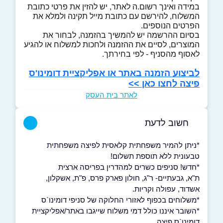
במידה ואינך רשום.ה לאתר, יש להזין את פרטי כתובת
המשלוח, להירשם עם כתובת מייל תקינה ולמלא את
הפרטים הנוספים.
בסיום ההרשמה יש להמשיך בהזמנה, לבחור את
המוצרים, לסיים את ההזמנה ולחכות למשלוח או להגיע
לאסוף מהסניף - לפי בחירתך.
לביצוע הזמנה באתר או אפליקציית דומינו'ס
פיצה לחצו כאן
>>
לאתר בית העסק
חשוב לדעת
*ניתן להמיר משפחתית קלאסית לפיצה משפחתית
טבעונית ללא תוספת תשלום!
*חדש! סניפים כשרים למהדרין בפריסה ארצית
ת"א, גבעתיים- ר"ג, חולון פארק פרס, פ"ת, אשקלון,
אשדוד, עפולה וקריות.
*משלוחים בכפוף לאזורי החלוקה של סניפי דומינו`ס
*השובר איננו כולל דמי משלוח שייגבו באתר/אפליקציית
דומינו`ס פיצה