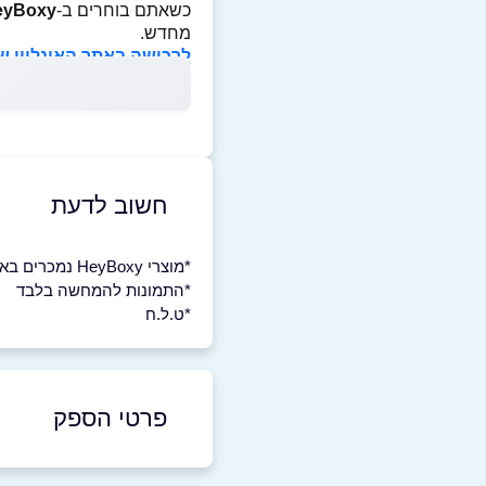
כשאתם בוחרים ב-
eyBoxy
מחדש.
לרכישה באתר האונליין של HeyBoxy לחצו כאן
חשוב לדעת
*מוצרי HeyBoxy נמכרים באתר האונליין בלבד
*התמונות להמחשה בלבד
*ט.ל.ח
פרטי הספק
054-5888975