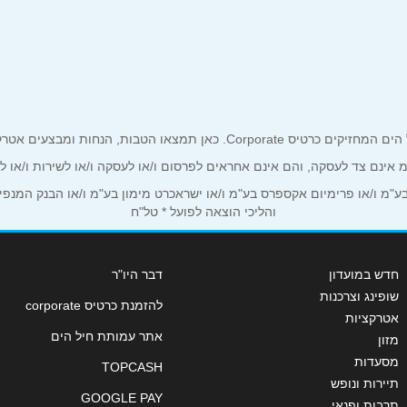
באינסטגרם
ים אטרקטיביים אך ורק לכם מחזיקי כרטיס קורפורייט!
ע"מ אינם צד לעסקה, והם אינם אחראים לפרסום ו/או לעסקה ו/או לשירות ו/או 
אימייל
*
מ ו/או פרימיום אקספרס בע"מ ו/או ישראכרט מימון בע"מ ו/או הבנק המנפיק *
והליכי הוצאה לפועל * טל"ח
חדש במועדון
דבר היו"ר
שופינג וצרכנות
להזמנת כרטיס corporate
אטרקציות
אתר עמותת חיל הים
מזון
מסעדות
TOPCASH
תיירות ונופש
GOOGLE PAY
תרבות ופנאי