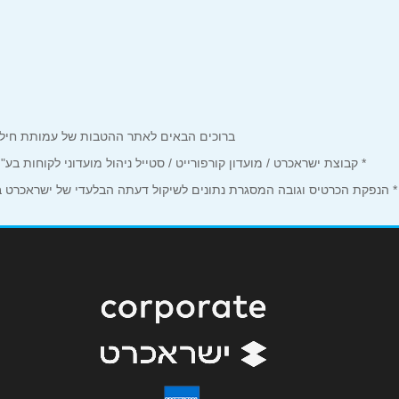
באתר
בפייסבוק
שם מלא
*
ברוכים הבאים לאתר ההטבות של עמותת חיל הים המחזיקים כרטיס Corporate. כאן תמצאו הטבות, הנחות ומבצע
* קבוצת ישראכרט / מועדון קורפורייט / סטייל ניהול מועדוני לקוחות ב
טלפון
*
* הנפקת הכרטיס וגובה המסגרת נתונים לשיקול דעתה הבלעדי של ישראכרט בע"
נושא
*
אנא חזרו אלי בקשר ל...
הודעה
*