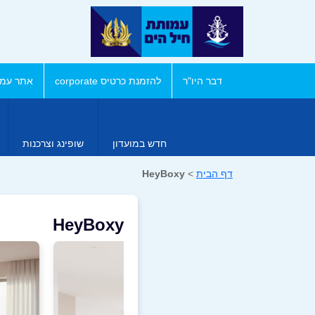
דבר היו"ר
להזמנת כרטיס corporate
אתר עמו
חדש במועדון
שופינג וצרכנות
דף הבית
>
HeyBoxy
HeyBoxy