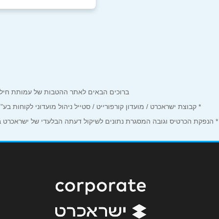
נתניה
שם מלא
*
שדרות ויצמן 18
טלפון
*
09-8847338
נושא
*
ברוכים הבאים לאתר ההטבות של עמותת חיל הים המחזיקים כרטיס Corporate. כאן תמצאו הטבות, הנחות ומבצע
אנא חזרו אלי בקשר ל...
* קבוצת ישראכרט / מועדון קורפורייט / סטייל ניהול מועדוני לקוחות ב
הודעה
*
* הנפקת הכרטיס וגובה המסגרת נתונים לשיקול דעתה הבלעדי של ישראכרט בע"