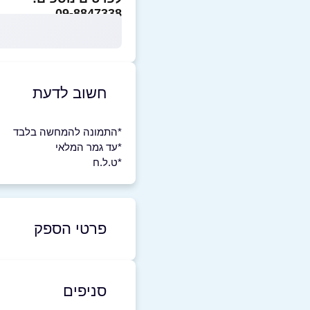
09-8847338
חשוב לדעת
*התמונה להמחשה בלבד
*עד גמר המלאי
*ט.ל.ח
פרטי הספק
50-3409332
|
09-8847338
סניפים