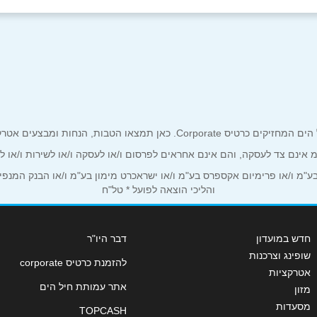
אימייל
*
ים אטרקטיביים אך ורק לכם מחזיקי כרטיס קורפורייט!
ע"מ אינם צד לעסקה, והם אינם אחראים לפרסום ו/או לעסקה ו/או לשירות ו/או 
מ ו/או פרימיום אקספרס בע"מ ו/או ישראכרט מימון בע"מ ו/או הבנק המנפיק *
והליכי הוצאה לפועל * טל"ח
חדש במועדון
דבר היו"ר
שופינג וצרכנות
להזמנת כרטיס corporate
אטרקציות
שליחה
אתר עמותת חיל הים
מזון
מסעדות
TOPCASH