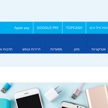
תת חיל הים
TOPCASH
GOOGLE PAY
Apple pay
אטרקציות
מזון
מסעדות
תיירות ונופש
תרבות ופ