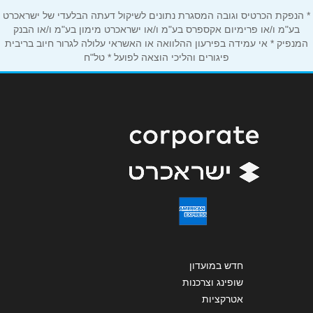
נושא
*
* הנפקת הכרטיס וגובה המסגרת נתונים לשיקול דעתה הבלעדי של ישראכרט
אנא חזרו אלי בקשר ל...
בע"מ ו/או פרימיום אקספרס בע"מ ו/או ישראכרט מימון בע"מ ו/או הבנק
המנפיק * אי עמידה בפירעון ההלוואה או האשראי עלולה לגרור חיוב בריבית
פיגורים והליכי הוצאה לפועל * טל"ח
הודעה
*
שליחה
חדש במועדון
שופינג וצרכנות
אטרקציות