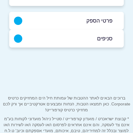
פרטי הספק
052-5575075
סניפים
בפייסבוק
באינסטגרם
הרצליה
שדרות אלי לנדאו 60
052-5575075
שם מלא
*
טלפון
*
ברוכים הבאים לאתר ההטבות של עמותת חיל הים המחזיקים כרטיס
Corporate. כאן תמצאו הטבות, הנחות ומבצעים אטרקטיביים אך ורק לכם
מחזיקי כרטיס קורפורייט!
אימייל
*
* קבוצת ישראכרט / מועדון קורפורייט / סטייל ניהול מועדוני לקוחות בע"מ
אינם צד לעסקה, והם אינם אחראים לפרסום ו/או לעסקה ו/או לשירות ו/או
למוצר ובכלל זה למחיריהם, טיבם, איכותם, מועדי אספקתם וכיוב' ט.ל.ח