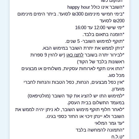
*המקום כשר
*השובר אינו כולל happy hour
*בימי חמישי מינימום ₪300 לסועד. ביתר הימים מינימום
₪200 לסועד
*ימי שישי 12:00 עד 16:00
*הזמנה בתאום בלבד.
*תוקף למימוש השובר- 5 שנים.
*ניתן לממש את יתרת השובר במימוש הבא.
*לבירור יתרה בשובר
לחצו כאן
(יש להזין 9 ספרות
ראשונות בלבד של הקוד)
*התו אינו תקף לארוחות עסקיות, משלוחים או מבצעים
מכל סוג.
*אין כפל מבצעים, הנחות, כפל הטבות והנחות לחברי
מועדון.
*למימוש התו יש להציג את קוד השובר (מולטיפאס)
במעמד התשלום בבית העסק.
*לאחר חלוף תוקף מימוש השובר, לא ניתן יהיה לממש את
השובר ולא יינתן זיכוי או החזר כספי בגינו.
*עד גמר המלאי
*התמונה להמחשה בלבד
*ט.ל.ח