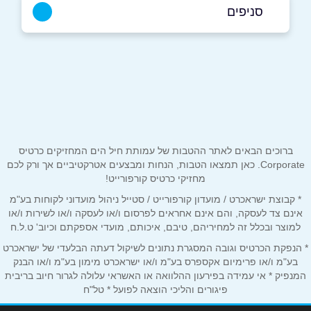
052-7729866
|
04-6117333
סניפים
עפולה
שם מלא
*
המלאכה 25
04-6117333
טלפון
*
ברוכים הבאים לאתר ההטבות של עמותת חיל הים המחזיקים כרטיס
אימייל
*
Corporate. כאן תמצאו הטבות, הנחות ומבצעים אטרקטיביים אך ורק לכם
מחזיקי כרטיס קורפורייט!
* קבוצת ישראכרט / מועדון קורפורייט / סטייל ניהול מועדוני לקוחות בע"מ
נושא
*
אינם צד לעסקה, והם אינם אחראים לפרסום ו/או לעסקה ו/או לשירות ו/או
אנא חזרו אלי בקשר ל...
למוצר ובכלל זה למחיריהם, טיבם, איכותם, מועדי אספקתם וכיוב' ט.ל.ח
* הנפקת הכרטיס וגובה המסגרת נתונים לשיקול דעתה הבלעדי של ישראכרט
הודעה
*
בע"מ ו/או פרימיום אקספרס בע"מ ו/או ישראכרט מימון בע"מ ו/או הבנק
המנפיק * אי עמידה בפירעון ההלוואה או האשראי עלולה לגרור חיוב בריבית
פיגורים והליכי הוצאה לפועל * טל"ח