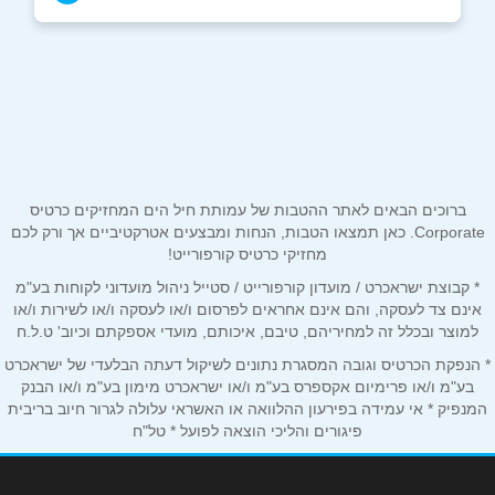
04-8751705
באתר
באינסטגרם
שם מלא
*
ברוכים הבאים לאתר ההטבות של עמותת חיל הים המחזיקים כרטיס
Corporate. כאן תמצאו הטבות, הנחות ומבצעים אטרקטיביים אך ורק לכם
מחזיקי כרטיס קורפורייט!
טלפון
*
* קבוצת ישראכרט / מועדון קורפורייט / סטייל ניהול מועדוני לקוחות בע"מ
אינם צד לעסקה, והם אינם אחראים לפרסום ו/או לעסקה ו/או לשירות ו/או
למוצר ובכלל זה למחיריהם, טיבם, איכותם, מועדי אספקתם וכיוב' ט.ל.ח
אימייל
*
* הנפקת הכרטיס וגובה המסגרת נתונים לשיקול דעתה הבלעדי של ישראכרט
בע"מ ו/או פרימיום אקספרס בע"מ ו/או ישראכרט מימון בע"מ ו/או הבנק
המנפיק * אי עמידה בפירעון ההלוואה או האשראי עלולה לגרור חיוב בריבית
נושא
*
פיגורים והליכי הוצאה לפועל * טל"ח
אנא חזרו אלי בקשר ל...