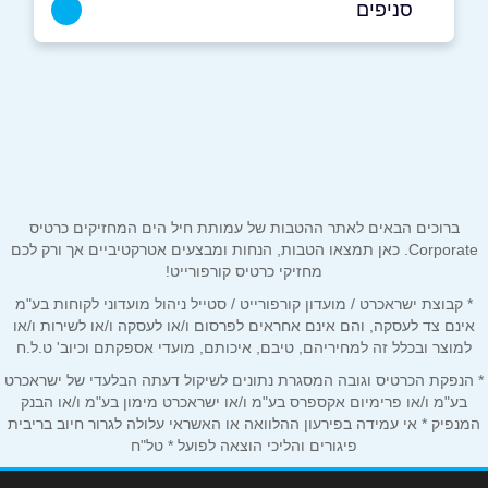
סניפים
באתר
באינסטגרם
תל אביב יפו
כל ישראל חברים 7
03-5109292
שם מלא
*
טלפון
*
ברוכים הבאים לאתר ההטבות של עמותת חיל הים המחזיקים כרטיס
Corporate. כאן תמצאו הטבות, הנחות ומבצעים אטרקטיביים אך ורק לכם
מחזיקי כרטיס קורפורייט!
אימייל
*
* קבוצת ישראכרט / מועדון קורפורייט / סטייל ניהול מועדוני לקוחות בע"מ
אינם צד לעסקה, והם אינם אחראים לפרסום ו/או לעסקה ו/או לשירות ו/או
למוצר ובכלל זה למחיריהם, טיבם, איכותם, מועדי אספקתם וכיוב' ט.ל.ח
נושא
*
* הנפקת הכרטיס וגובה המסגרת נתונים לשיקול דעתה הבלעדי של ישראכרט
אנא חזרו אלי בקשר ל...
בע"מ ו/או פרימיום אקספרס בע"מ ו/או ישראכרט מימון בע"מ ו/או הבנק
המנפיק * אי עמידה בפירעון ההלוואה או האשראי עלולה לגרור חיוב בריבית
פיגורים והליכי הוצאה לפועל * טל"ח
הודעה
*