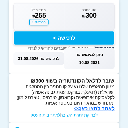
שווי הטבה
מחיר מוזל
255
300
₪
₪
15%
חסכת
לרכישה >
מחיר מוזל
— זכאות עד 5 שוברים לחודש קלנדרי
ניתן למימוש עד
לרכישה עד 31.08.2026
10.08.2031
שובר לדלאל הקונדטוריה בשווי ₪300
מגוון המאפים שלנו נע על קו התפר בין נוסטלגיה
ישראלית (רוגעלך, בורקס, עוגת גבינה אפויה)
לקלאסיקה אירופאית (קרואסון, טירמיסו, טארט לימון)
ומתחדש במהלך היום במספר אפיות.
לאתר לחצו כאן>>
לבדיקת יתרת השובר
לאתר בית העסק