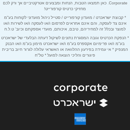
התמר 1
Corporate. כאן תמצאו הטבות, הנחות ומבצעים אטרקטיביים אך ורק לכם
טלפון
*
מחזיקי כרטיס קורפורייט!
* קבוצת ישראכרט / מועדון קורפורייט / סטייל ניהול מועדוני לקוחות בע"מ
אינם צד לעסקה, והם אינם אחראים לפרסום ו/או לעסקה ו/או לשירות ו/או
אימייל
*
למוצר ובכלל זה למחיריהם, טיבם, איכותם, מועדי אספקתם וכיוב' ט.ל.ח
* הנפקת הכרטיס וגובה המסגרת נתונים לשיקול דעתה הבלעדי של ישראכרט
בע"מ ו/או פרימיום אקספרס בע"מ ו/או ישראכרט מימון בע"מ ו/או הבנק
נושא
*
המנפיק * אי עמידה בפירעון ההלוואה או האשראי עלולה לגרור חיוב בריבית
פיגורים והליכי הוצאה לפועל * טל"ח
אנא חזרו אלי בקשר ל...
הודעה
*
שליחה