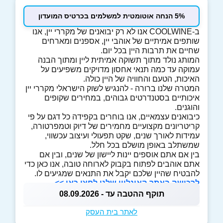
5% הנחה אוטומטית למשלמים בכרטיס המועדון
ב-COOLWINE אנו לא רק יבואנים של מקררי יין, אנו
שותפים אמיתיים של אוהבי יין, אספנים ומארחים
שחיים את תרבות היין בכל יום.
המותג נולד מתוך תשוקה אמיתית ליין ומתוך הבנה
עמוקה עד כמה תנאי אחסון מדויקים משפיעים על
האיכות, הטעם והחוויה של היין כולה.
המטרה שלנו ברורה - להנגיש לשוק הישראלי מקררי יין
איכותיים בסטנדרטים גבוהים, במחירים שקופים
והוגנים.
כיבואנים עצמאיים, אנו בוחרים בקפידה כל דגם על פי
קריטריונים מקצועיים מחמירים של דיוק וטמפרטורה,
עמידות לאורך שנים, שקט תפעולי ועיצוב עכשווי,
שמשתלב באופן מושלם בכל חלל.
בין אם אתם אוספים יינות ליישון של שנים, ובין אם
אתם אוהבים לפתוח בקבוק לארוחה טובה, אנו כאן כדי
להבטיח שהיין שלכם יקבל את התנאים שמגיעים לו.
לרכישה באתר האונליין שלנו לחצו כאן >>
תוקף ההטבה עד - 08.09.2026
לאתר בית העסק