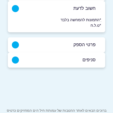
חשוב לדעת
ָ*התמונות להמחשה בלבד
*ט.ל.ח
פרטי הספק
סניפים
09-3721122
תל מונד - בתיאום מראש
באתר
באינסטגרם
ביוטיוב
הכרמל 20
אזור תעשייה אלון תבור - בתיאום מראש
שם מלא
*
ברוכים הבאים לאתר ההטבות של עמותת חיל הים המחזיקים כרטיס