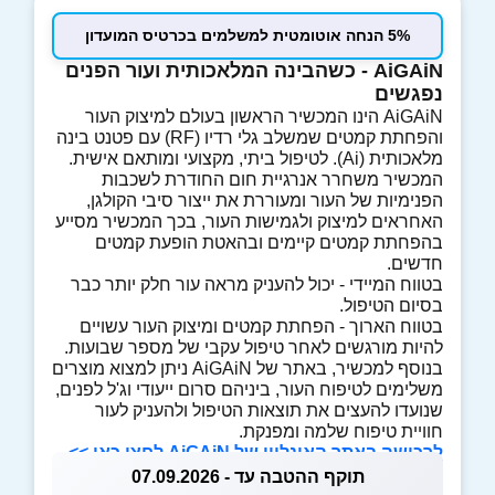
5% הנחה אוטומטית למשלמים בכרטיס המועדון
AiGAiN - כשהבינה המלאכותית ועור הפנים
נפגשים
AiGAiN הינו המכשיר הראשון בעולם למיצוק העור
והפחתת קמטים שמשלב גלי רדיו (RF) עם פטנט בינה
מלאכותית (Ai). לטיפול ביתי, מקצועי ומותאם אישית.
המכשיר משחרר אנרגיית חום החודרת לשכבות
הפנימיות של העור ומעוררת את ייצור סיבי הקולגן,
האחראים למיצוק ולגמישות העור, בכך המכשיר מסייע
בהפחתת קמטים קיימים ובהאטת הופעת קמטים
חדשים.
בטווח המיידי - יכול להעניק מראה עור חלק יותר כבר
בסיום הטיפול.
בטווח הארוך - הפחתת קמטים ומיצוק העור עשויים
להיות מורגשים לאחר טיפול עקבי של מספר שבועות.
בנוסף למכשיר, באתר של AiGAiN ניתן למצוא מוצרים
משלימים לטיפוח העור, ביניהם סרום ייעודי וג'ל לפנים,
שנועדו להעצים את תוצאות הטיפול ולהעניק לעור
חוויית טיפוח שלמה ומפנקת.
לרכישה באתר האונליין של
AiGAiN לחצו כאן >>
תוקף ההטבה עד - 07.09.2026