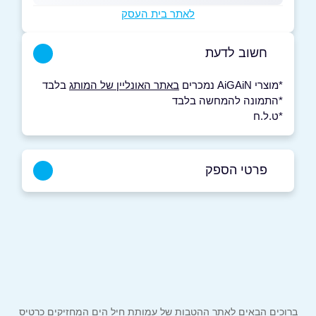
לאתר בית העסק
חשוב לדעת
*מוצרי AiGAiN נמכרים
באתר האונליין של המותג
בלבד
*התמונה להמחשה בלבד
*ט.ל.ח
פרטי הספק
באתר
בפייסבוק
באינסטגרם
בוואטסאפ
שם מלא
*
ברוכים הבאים לאתר ההטבות של עמותת חיל הים המחזיקים כרטיס