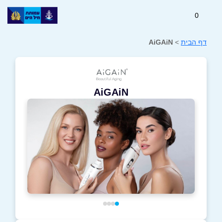
0
דף הבית
>
AiGAiN
AiGAiN