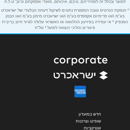
אנא חזרו אלי בקשר ל...
למוצר ובכלל זה למחיריהם, טיבם, איכותם, מועדי אספקתם וכיוב' ט.ל.ח
* הנפקת הכרטיס וגובה המסגרת נתונים לשיקול דעתה הבלעדי של ישראכרט
הודעה
*
בע"מ ו/או פרימיום אקספרס בע"מ ו/או ישראכרט מימון בע"מ ו/או הבנק
המנפיק * אי עמידה בפירעון ההלוואה או האשראי עלולה לגרור חיוב בריבית
פיגורים והליכי הוצאה לפועל * טל"ח
שליחה
חדש במועדון
שופינג וצרכנות
אטרקציות