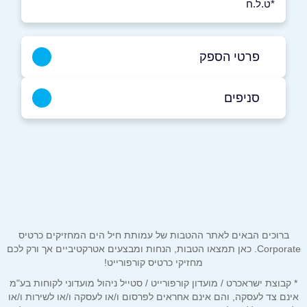
*ט.ל.ח
פרטי הספק
050-9891115
סניפים
כפר יאסיף
שם מלא
*
כביש ראשי
050-9891115
טלפון
*
ברוכים הבאים לאתר ההטבות של עמותת חיל הים המחזיקים כרטיס
אימייל
*
Corporate. כאן תמצאו הטבות, הנחות ומבצעים אטרקטיביים אך ורק לכם
מחזיקי כרטיס קורפורייט!
* קבוצת ישראכרט / מועדון קורפורייט / סטייל ניהול מועדוני לקוחות בע"מ
נושא
*
אינם צד לעסקה, והם אינם אחראים לפרסום ו/או לעסקה ו/או לשירות ו/או