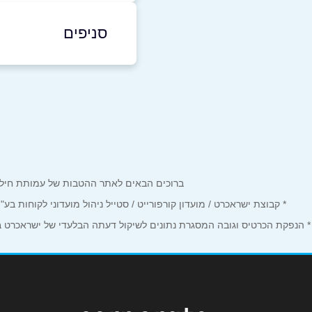
050-6114141
סניפים
באתר
בפייסבוק
באר שבע
גרנד קניון, שדרות דוד 
שם מלא
*
125
טלפון
*
רמת גן
ברוכים הבאים לאתר ההטבות של עמותת חיל הים המחזיקים כרטיס Corporate. כאן תמצאו הטבות, הנחות ומבצע
קניון עזריאלי איילון, 
נושא
*
* קבוצת ישראכרט / מועדון קורפורייט / סטייל ניהול מועדוני לקוחות ב
הלל 301
* הנפקת הכרטיס וגובה המסגרת נתונים לשיקול דעתה הבלעדי של ישראכרט בע"
אנא חזרו אלי בקשר ל...
הודעה
*