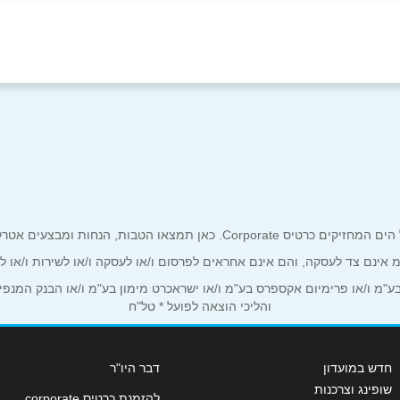
באינסטגרם
אשדוד
חיפה
טוביהו
קניון סימול, הגדוד העברי 6
קיריון,
אימייל
*
גבעתיים
מודיעין
ים אטרקטיביים אך ורק לכם מחזיקי כרטיס קורפורייט!
דרך אבא
קניון עזריאלי גבעתיים, דרך
לב העיר
ע"מ אינם צד לעסקה, והם אינם אחראים לפרסום ו/או לעסקה ו/או לשירות ו/או 
יצחק רבין 53
14141
מ ו/או פרימיום אקספרס בע"מ ו/או ישראכרט מימון בע"מ ו/או הבנק המנפיק *
והליכי הוצאה לפועל * טל"ח
חדש במועדון
דבר היו"ר
שופינג וצרכנות
להזמנת כרטיס corporate