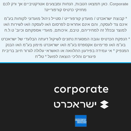
אימייל
*
Corporate. כאן תמצאו הטבות, הנחות ומבצעים אטרקטיביים אך ורק לכם
מחזיקי כרטיס קורפורייט!
* קבוצת ישראכרט / מועדון קורפורייט / סטייל ניהול מועדוני לקוחות בע"מ
נושא
*
אינם צד לעסקה, והם אינם אחראים לפרסום ו/או לעסקה ו/או לשירות ו/או
למוצר ובכלל זה למחיריהם, טיבם, איכותם, מועדי אספקתם וכיוב' ט.ל.ח
אנא חזרו אלי בקשר ל...
* הנפקת הכרטיס וגובה המסגרת נתונים לשיקול דעתה הבלעדי של ישראכרט
בע"מ ו/או פרימיום אקספרס בע"מ ו/או ישראכרט מימון בע"מ ו/או הבנק
הודעה
*
המנפיק * אי עמידה בפירעון ההלוואה או האשראי עלולה לגרור חיוב בריבית
פיגורים והליכי הוצאה לפועל * טל"ח
שליחה