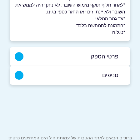
*לאחר חלוף תוקף מימוש השובר, לא ניתן יהיה לממש את
השובר ולא יינתן זיכוי או החזר כספי בגינו.
*עד גמר המלאי
*התמונה להמחשה בלבד
*ט.ל.ח
פרטי הספק
באתר
בפייסבוק
באינסטגרם
סניפים
תל אביב יפו
עולי ציון 16
שם מלא
*
0515531525
טלפון
*
ברוכים הבאים לאתר ההטבות של עמותת חיל הים המחזיקים כרטיס