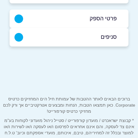
פרטי הספק
04-6260159
סניפים
באתר
בפייסבוק
באינסטגרם
אור עקיבא
שדה דוד המלך 34
04-6260159
שם מלא
*
טלפון
*
ברוכים הבאים לאתר ההטבות של עמותת חיל הים המחזיקים כרטיס
Corporate. כאן תמצאו הטבות, הנחות ומבצעים אטרקטיביים אך ורק לכם
מחזיקי כרטיס קורפורייט!
אימייל
*
* קבוצת ישראכרט / מועדון קורפורייט / סטייל ניהול מועדוני לקוחות בע"מ
אינם צד לעסקה, והם אינם אחראים לפרסום ו/או לעסקה ו/או לשירות ו/או
למוצר ובכלל זה למחיריהם, טיבם, איכותם, מועדי אספקתם וכיוב' ט.ל.ח
נושא
*