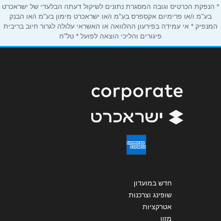
* הנפקת הכרטיס וגובה המסגרת נתונים לשיקול דעתה הבלעדי של ישראכרט
אנא חזרו אלי בקשר ל...
בע"מ ו/או פרימיום אקספרס בע"מ ו/או ישראכרט מימון בע"מ ו/או הבנק
המנפיק * אי עמידה בפירעון ההלוואה או האשראי עלולה לגרור חיוב בריבית
פיגורים והליכי הוצאה לפועל * טל"ח
הודעה
*
שליחה
חדש במועדון
שופינג וצרכנות
אטרקציות
מזון