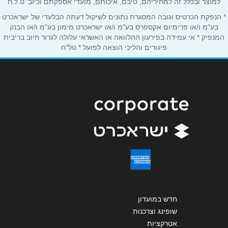
אנא חזרו אלי בקשר ל...
למוצר ובכלל זה למחיריהם, טיבם, איכותם, מועדי אספקתם וכיוב' ט.ל.ח
* הנפקת הכרטיס וגובה המסגרת נתונים לשיקול דעתה הבלעדי של ישראכרט
הודעה
*
בע"מ ו/או פרימיום אקספרס בע"מ ו/או ישראכרט מימון בע"מ ו/או הבנק
המנפיק * אי עמידה בפירעון ההלוואה או האשראי עלולה לגרור חיוב בריבית
פיגורים והליכי הוצאה לפועל * טל"ח
שליחה
חדש במועדון
שופינג וצרכנות
אטרקציות