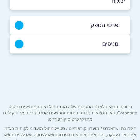
*ט.ל.ח
פרטי הספק
054-8060604
סניפים
כפר מנדא
שם מלא
*
054-8060604
טלפון
*
ברוכים הבאים לאתר ההטבות של עמותת חיל הים המחזיקים כרטיס
אימייל
*
Corporate. כאן תמצאו הטבות, הנחות ומבצעים אטרקטיביים אך ורק לכם
מחזיקי כרטיס קורפורייט!
* קבוצת ישראכרט / מועדון קורפורייט / סטייל ניהול מועדוני לקוחות בע"מ
נושא
*
אינם צד לעסקה, והם אינם אחראים לפרסום ו/או לעסקה ו/או לשירות ו/או