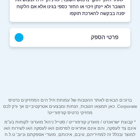
השובר ולא יינתן זיכוי או החזר כספי בגינו אלא אם הלקוח
יפנה בבקשה להארכת תוקפו
פרטי הספק
שם מלא
*
טלפון
*
ברוכים הבאים לאתר ההטבות של עמותת חיל הים המחזיקים כרטיס
Corporate. כאן תמצאו הטבות, הנחות ומבצעים אטרקטיביים אך ורק לכם
אימייל
*
מחזיקי כרטיס קורפורייט!
* קבוצת ישראכרט / מועדון קורפורייט / סטייל ניהול מועדוני לקוחות בע"מ
אינם צד לעסקה, והם אינם אחראים לפרסום ו/או לעסקה ו/או לשירות ו/או
נושא
*
למוצר ובכלל זה למחיריהם, טיבם, איכותם, מועדי אספקתם וכיוב' ט.ל.ח
אנא חזרו אלי בקשר ל...