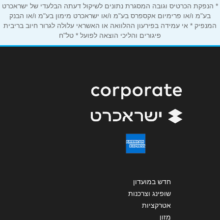
* הנפקת הכרטיס וגובה המסגרת נתונים לשיקול דעתה הבלעדי של ישראכרט
בע"מ ו/או פרימיום אקספרס בע"מ ו/או ישראכרט מימון בע"מ ו/או הבנק
הודעה
*
המנפיק * אי עמידה בפירעון ההלוואה או האשראי עלולה לגרור חיוב בריבית
פיגורים והליכי הוצאה לפועל * טל"ח
שליחה
חדש במועדון
שופינג וצרכנות
אטרקציות
מזון