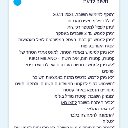
חשוב לדעת
*תוקף למימוש השובר: 30.11.2031
*כולל כפל מבצעים והנחות
*ניתן לפצל למספר רכישות
*ניתן לממש עד 2 שוברים בעסקה
*ניתן לממש רק בבתי העסק המפורטים לעיל באמצעות
הצגת הקוד בקופות
*לא ניתן למימוש באתרי הסחר, למעט אתרי הסחר של
קסטרו, קסטרו הום, איב רושה ו- KIKO MILANO
*לא ניתן לממש בחנויות העודפים ו/או לרכוש פריטי
עודפים
*לא ניתן לרכוש כרטיס מתנה באמצעות השובר
*השימוש כפוף לתקנוני המועדונים השונים, ולתקנון תווים
מוסדיים הנמצא
באתר קסטרו
*מנפיק השובר: קסטרו מודל בע"מ
*לבירור יתרה בשובר
לחצו כאן
*עד גמר המלאי
*התמונה להמחשה בלבד
*ט.ל.ח
*לאחר חלוף תוקף מימוש השובר, לא ניתן יהיה לממש את