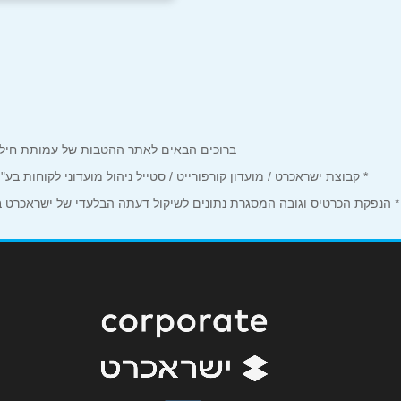
מגדל העמק
שם מלא
*
המגל 2
טלפון
*
052-7814282
נושא
*
ברוכים הבאים לאתר ההטבות של עמותת חיל הים המחזיקים כרטיס Corporate. כאן תמצאו הטבות, הנחות ומבצע
אנא חזרו אלי בקשר ל...
* קבוצת ישראכרט / מועדון קורפורייט / סטייל ניהול מועדוני לקוחות ב
הודעה
*
* הנפקת הכרטיס וגובה המסגרת נתונים לשיקול דעתה הבלעדי של ישראכרט בע"