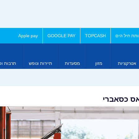
תת חיל הים
TOPCASH
GOOGLE PAY
Apple pay
אטרקציות
מזון
מסעדות
תיירות ונופש
תרבות ופ
יאס כסאברי