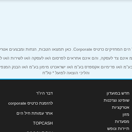
אימייל
*
ים אטרקטיביים אך ורק לכם מחזיקי כרטיס קורפורייט!
ע"מ אינם צד לעסקה, והם אינם אחראים לפרסום ו/או לעסקה ו/או לשירות ו/או 
מ ו/או פרימיום אקספרס בע"מ ו/או ישראכרט מימון בע"מ ו/או הבנק המנפיק *
והליכי הוצאה לפועל * טל"ח
חדש במועדון
דבר היו"ר
שופינג וצרכנות
להזמנת כרטיס corporate
אטרקציות
שליחה
אתר עמותת חיל הים
מזון
מסעדות
TOPCASH
תיירות ונופש