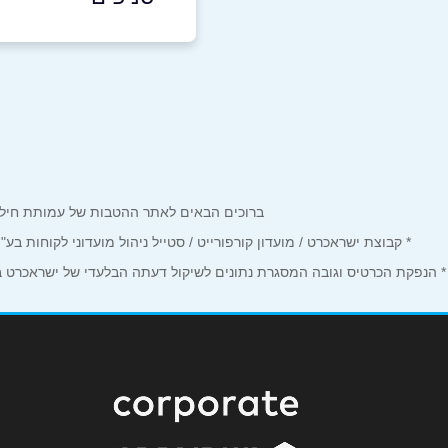
כרמיאל
שם מלא
*
העמק 1
טלפון
*
050-4242410
נושא
*
ברוכים הבאים לאתר ההטבות של עמותת חיל הים המחזיקים כרטיס Corporate. כאן תמצאו הטבות, הנחות ומבצע
אנא חזרו אלי בקשר ל...
* קבוצת ישראכרט / מועדון קורפורייט / סטייל ניהול מועדוני לקוחות ב
הודעה
*
* הנפקת הכרטיס וגובה המסגרת נתונים לשיקול דעתה הבלעדי של ישראכרט בע"