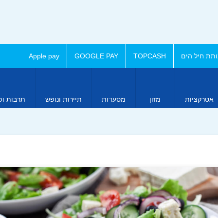
תת חיל הים
TOPCASH
GOOGLE PAY
Apple pay
אטרקציות
מזון
מסעדות
תיירות ונופש
תרבות ופ