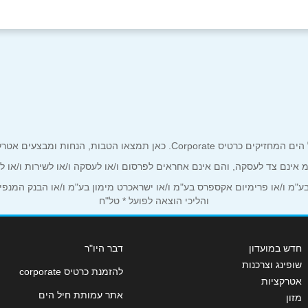
אימייל
*
ים אטרקטיביים אך ורק לכם מחזיקי כרטיס קורפורייט!
ע"מ אינם צד לעסקה, והם אינם אחראים לפרסום ו/או לעסקה ו/או לשירות ו/או 
מ ו/או פרימיום אקספרס בע"מ ו/או ישראכרט מימון בע"מ ו/או הבנק המנפיק *
והליכי הוצאה לפועל * טל"ח
חדש במועדון
דבר היו"ר
שופינג וצרכנות
להזמנת כרטיס corporate
אטרקציות
שליחה
אתר עמותת חיל הים
מזון