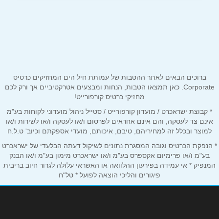
שם מלא
*
כביש ראשי
04-6827477
טלפון
*
ברוכים הבאים לאתר ההטבות של עמותת חיל הים המחזיקים כרטיס
אימייל
*
Corporate. כאן תמצאו הטבות, הנחות ומבצעים אטרקטיביים אך ורק לכם
מחזיקי כרטיס קורפורייט!
* קבוצת ישראכרט / מועדון קורפורייט / סטייל ניהול מועדוני לקוחות בע"מ
נושא
*
אינם צד לעסקה, והם אינם אחראים לפרסום ו/או לעסקה ו/או לשירות ו/או
אנא חזרו אלי בקשר ל...
למוצר ובכלל זה למחיריהם, טיבם, איכותם, מועדי אספקתם וכיוב' ט.ל.ח
* הנפקת הכרטיס וגובה המסגרת נתונים לשיקול דעתה הבלעדי של ישראכרט
הודעה
*
בע"מ ו/או פרימיום אקספרס בע"מ ו/או ישראכרט מימון בע"מ ו/או הבנק
המנפיק * אי עמידה בפירעון ההלוואה או האשראי עלולה לגרור חיוב בריבית
פיגורים והליכי הוצאה לפועל * טל"ח