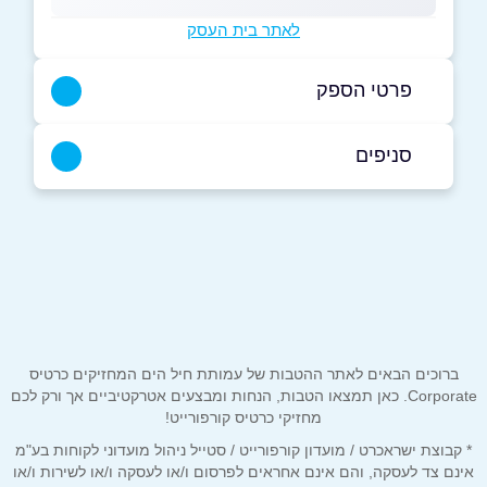
לאתר בית העסק
פרטי הספק
03-5610642
סניפים
באתר
תל אביב יפו
החשמונאים 93 החשמונאים 93
03-5610642
שם מלא
*
טלפון
*
ברוכים הבאים לאתר ההטבות של עמותת חיל הים המחזיקים כרטיס
Corporate. כאן תמצאו הטבות, הנחות ומבצעים אטרקטיביים אך ורק לכם
מחזיקי כרטיס קורפורייט!
אימייל
*
* קבוצת ישראכרט / מועדון קורפורייט / סטייל ניהול מועדוני לקוחות בע"מ
אינם צד לעסקה, והם אינם אחראים לפרסום ו/או לעסקה ו/או לשירות ו/או