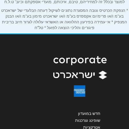
למוצר ובכלל זה למחיריהם, טיבם, איכותם, מועדי אספקתם וכיוב' ט.ל.ח
נושא
*
* הנפקת הכרטיס וגובה המסגרת נתונים לשיקול דעתה הבלעדי של ישראכרט
אנא חזרו אלי בקשר ל...
בע"מ ו/או פרימיום אקספרס בע"מ ו/או ישראכרט מימון בע"מ ו/או הבנק
המנפיק * אי עמידה בפירעון ההלוואה או האשראי עלולה לגרור חיוב בריבית
פיגורים והליכי הוצאה לפועל * טל"ח
הודעה
*
שליחה
חדש במועדון
שופינג וצרכנות
אטרקציות