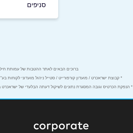
סניפים
באתר
אשדוד
שדרות ירושלים 18
שם מלא
*
058-5558084
טלפון
*
ברוכים הבאים לאתר ההטבות של עמותת חיל הים המחזיקים כרטיס Corporate. כאן תמצאו הטבות, הנחות ומבצע
נושא
*
* קבוצת ישראכרט / מועדון קורפורייט / סטייל ניהול מועדוני לקוחות ב
* הנפקת הכרטיס וגובה המסגרת נתונים לשיקול דעתה הבלעדי של ישראכרט בע"
אנא חזרו אלי בקשר ל...
הודעה
*