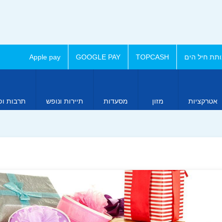
תת חיל הים
TOPCASH
GOOGLE PAY
Apple pay
אטרקציות
מזון
מסעדות
תיירות ונופש
תרבות ופ