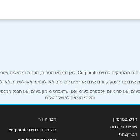
אימייל
*
ים אטרקטיביים אך ורק לכם מחזיקי כרטיס קורפורייט!
ע"מ אינם צד לעסקה, והם אינם אחראים לפרסום ו/או לעסקה ו/או לשירות ו/או 
מ ו/או פרימיום אקספרס בע"מ ו/או ישראכרט מימון בע"מ ו/או הבנק המנפיק *
והליכי הוצאה לפועל * טל"ח
חדש במועדון
דבר היו"ר
שופינג וצרכנות
להזמנת כרטיס corporate
אטרקציות