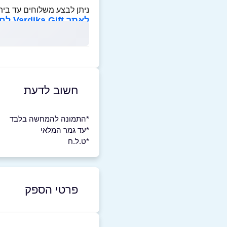
ניתן לבצע משלוחים עד בית
לאתר Vardika Gift לחצו כאן>>
חשוב לדעת
*התמונה להמחשה בלבד
*עד גמר המלאי
*ט.ל.ח
פרטי הספק
2-5992666
|
058-5558084