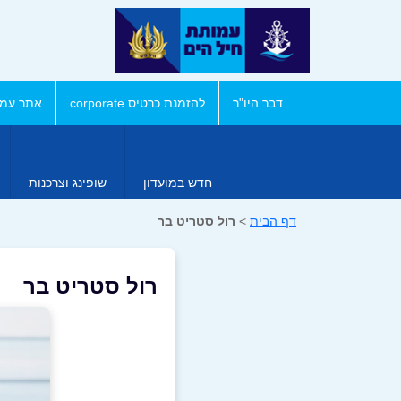
דבר היו"ר
להזמנת כרטיס corporate
אתר עמו
חדש במועדון
שופינג וצרכנות
דף הבית
>
רול סטריט בר
רול סטריט בר