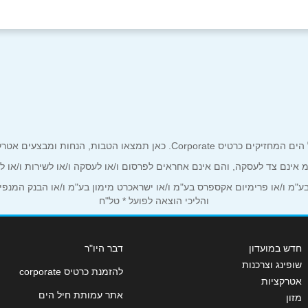
אימייל
*
ים אטרקטיביים אך ורק לכם מחזיקי כרטיס קורפורייט!
ע"מ אינם צד לעסקה, והם אינם אחראים לפרסום ו/או לעסקה ו/או לשירות ו/או 
מ ו/או פרימיום אקספרס בע"מ ו/או ישראכרט מימון בע"מ ו/או הבנק המנפיק *
והליכי הוצאה לפועל * טל"ח
חדש במועדון
דבר היו"ר
שופינג וצרכנות
להזמנת כרטיס corporate
אטרקציות
שליחה
אתר עמותת חיל הים
מזון