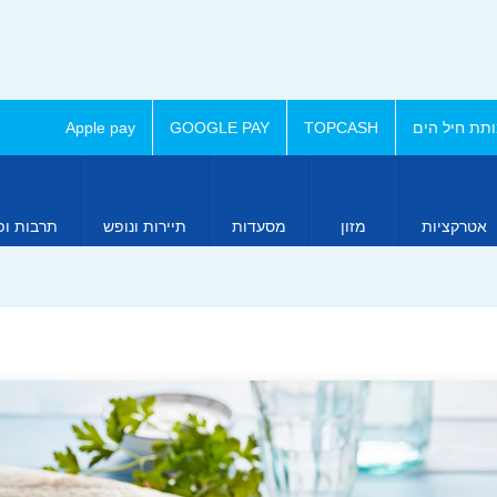
תת חיל הים
TOPCASH
GOOGLE PAY
Apple pay
אטרקציות
מזון
מסעדות
תיירות ונופש
תרבות ופ