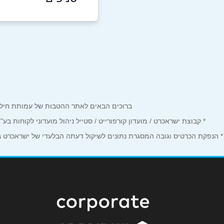
באר יעקב
שם מלא
*
יהלום 3
טלפון
*
074-7599452
נושא
*
ברוכים הבאים לאתר ההטבות של עמותת חיל הים המחזיקים כרטיס Corporate. כאן תמצאו הטבות, הנחות ומבצע
אנא חזרו אלי בקשר ל...
* קבוצת ישראכרט / מועדון קורפורייט / סטייל ניהול מועדוני לקוחות ב
הודעה
*
* הנפקת הכרטיס וגובה המסגרת נתונים לשיקול דעתה הבלעדי של ישראכרט בע"