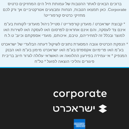
תל אביב
ברוכים הבאים לאתר ההטבות של עמותת חיל הים המחזיקים כרטיס
אימייל
*
Corporate. כאן תמצאו הטבות, הנחות ומבצעים אטרקטיביים אך ורק לכם
מחזיקי כרטיס קורפורייט!
העליה 19
* קבוצת ישראכרט / מועדון קורפורייט / סטייל ניהול מועדוני לקוחות בע"מ
נושא
*
050-7993331
אינם צד לעסקה, והם אינם אחראים לפרסום ו/או לעסקה ו/או לשירות ו/או
אנא חזרו אלי בקשר ל...
למוצר ובכלל זה למחיריהם, טיבם, איכותם, מועדי אספקתם וכיוב' ט.ל.ח
* הנפקת הכרטיס וגובה המסגרת נתונים לשיקול דעתה הבלעדי של ישראכרט
הודעה
*
בע"מ ו/או פרימיום אקספרס בע"מ ו/או ישראכרט מימון בע"מ ו/או הבנק
המנפיק * אי עמידה בפירעון ההלוואה או האשראי עלולה לגרור חיוב בריבית
פיגורים והליכי הוצאה לפועל * טל"ח
שליחה