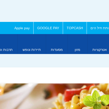
תת חיל הים
TOPCASH
GOOGLE PAY
Apple pay
אטרקציות
מזון
מסעדות
תיירות ונופש
תרבות ופ