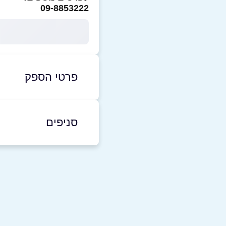
09-8853222
פרטי הספק
09-8853222
סניפים
נתניה
שם מלא
*
גיבורי ישראל
ישראל 17
טלפון
*
09-8853222
נושא
*