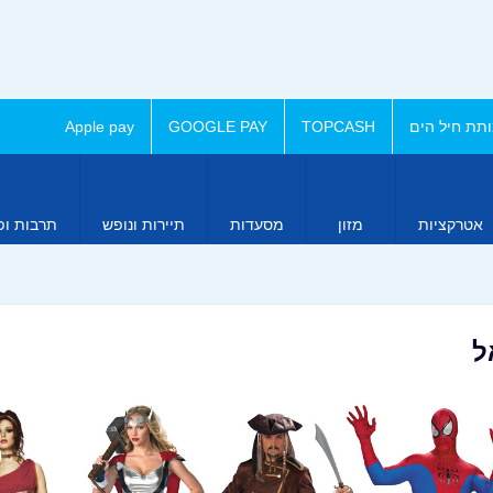
תת חיל הים
TOPCASH
GOOGLE PAY
Apple pay
אטרקציות
מזון
מסעדות
תיירות ונופש
תרבות ופ
ל