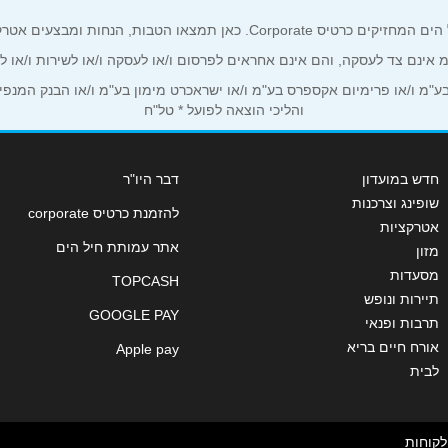
ים אטרקטיביים אך ורק לכם מחזיקי כרטיס קורפורייט!
ע"מ אינם צד לעסקה, והם אינם אחראים לפרסום ו/או לעסקה ו/או לשירות ו/או 
אימייל
*
מ ו/או פרימיום אקספרס בע"מ ו/או ישראכרט מימון בע"מ ו/או הבנק המנפיק *
והליכי הוצאה לפועל * טל"ח
חדש במועדון
דבר היו"ר
שופינג וצרכנות
להזמנת כרטיס corporate
אטרקציות
אתר עמותת חיל הים
מזון
מסעדות
TOPCASH
תיירות ונופש
GOOGLE PAY
תרבות ופנאי
אורח חיים בריא
Apple pay
לבית
שליחה