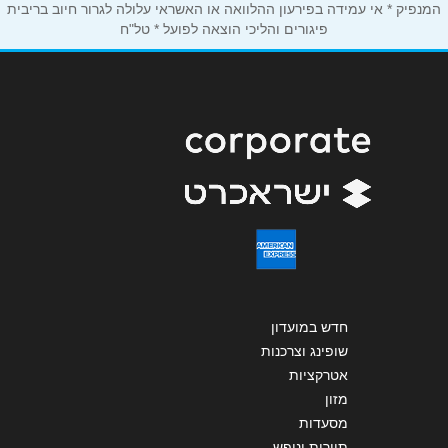
המנפיק * אי עמידה בפירעון ההלוואה או האשראי עלולה לגרור חיוב בריבית
נושא
*
פיגורים והליכי הוצאה לפועל * טל"ח
אנא חזרו אלי בקשר ל...
הודעה
*
שליחה
חדש במועדון
שופינג וצרכנות
אטרקציות
מזון
מסעדות
תיירות ונופש