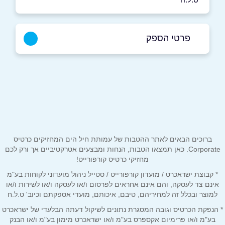
פרטי הספק
5619*
באתר
בפייסבוק
באינסטגרם
שם מלא
*
ברוכים הבאים לאתר ההטבות של עמותת חיל הים המחזיקים כרטיס
Corporate. כאן תמצאו הטבות, הנחות ומבצעים אטרקטיביים אך ורק לכם
מחזיקי כרטיס קורפורייט!
טלפון
*
* קבוצת ישראכרט / מועדון קורפורייט / סטייל ניהול מועדוני לקוחות בע"מ
אינם צד לעסקה, והם אינם אחראים לפרסום ו/או לעסקה ו/או לשירות ו/או
למוצר ובכלל זה למחיריהם, טיבם, איכותם, מועדי אספקתם וכיוב' ט.ל.ח
אימייל
*
* הנפקת הכרטיס וגובה המסגרת נתונים לשיקול דעתה הבלעדי של ישראכרט
בע"מ ו/או פרימיום אקספרס בע"מ ו/או ישראכרט מימון בע"מ ו/או הבנק