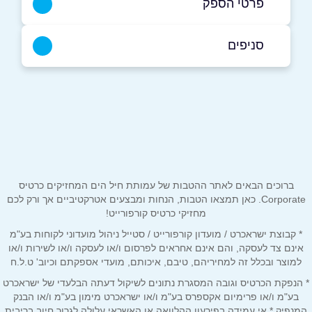
פרטי הספק
054-7921003
|
03-9303273
סניפים
באתר
פתח תקוה
עוזר חיים 7
03-9303273
שם מלא
*
טלפון
*
ברוכים הבאים לאתר ההטבות של עמותת חיל הים המחזיקים כרטיס
Corporate. כאן תמצאו הטבות, הנחות ומבצעים אטרקטיביים אך ורק לכם
מחזיקי כרטיס קורפורייט!
אימייל
*
* קבוצת ישראכרט / מועדון קורפורייט / סטייל ניהול מועדוני לקוחות בע"מ
אינם צד לעסקה, והם אינם אחראים לפרסום ו/או לעסקה ו/או לשירות ו/או
למוצר ובכלל זה למחיריהם, טיבם, איכותם, מועדי אספקתם וכיוב' ט.ל.ח
נושא
*
* הנפקת הכרטיס וגובה המסגרת נתונים לשיקול דעתה הבלעדי של ישראכרט
אנא חזרו אלי בקשר ל...
בע"מ ו/או פרימיום אקספרס בע"מ ו/או ישראכרט מימון בע"מ ו/או הבנק
המנפיק * אי עמידה בפירעון ההלוואה או האשראי עלולה לגרור חיוב בריבית