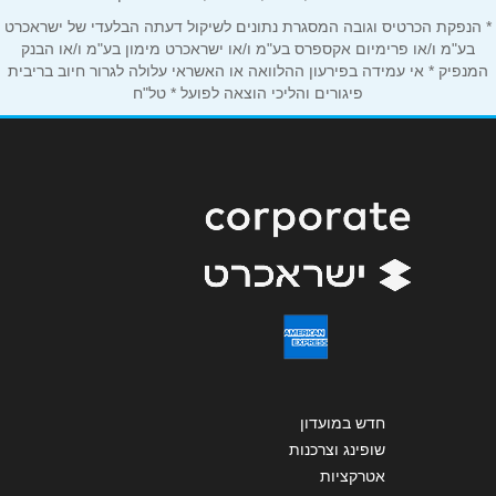
אימייל
*
* הנפקת הכרטיס וגובה המסגרת נתונים לשיקול דעתה הבלעדי של ישראכרט
בע"מ ו/או פרימיום אקספרס בע"מ ו/או ישראכרט מימון בע"מ ו/או הבנק
המנפיק * אי עמידה בפירעון ההלוואה או האשראי עלולה לגרור חיוב בריבית
נושא
*
פיגורים והליכי הוצאה לפועל * טל"ח
אנא חזרו אלי בקשר ל...
הודעה
*
שליחה
חדש במועדון
שופינג וצרכנות
אטרקציות