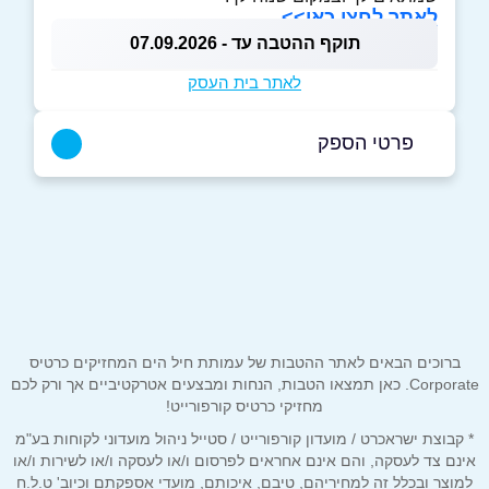
לאתר לחצו כאן>>
תוקף ההטבה עד - 07.09.2026
לאתר בית העסק
פרטי הספק
073-3966301
באתר
בפייסבוק
שם מלא
*
ברוכים הבאים לאתר ההטבות של עמותת חיל הים המחזיקים כרטיס
Corporate. כאן תמצאו הטבות, הנחות ומבצעים אטרקטיביים אך ורק לכם
מחזיקי כרטיס קורפורייט!
טלפון
*
* קבוצת ישראכרט / מועדון קורפורייט / סטייל ניהול מועדוני לקוחות בע"מ
אינם צד לעסקה, והם אינם אחראים לפרסום ו/או לעסקה ו/או לשירות ו/או
למוצר ובכלל זה למחיריהם, טיבם, איכותם, מועדי אספקתם וכיוב' ט.ל.ח