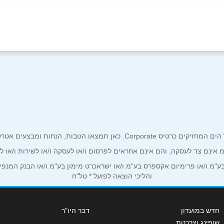
באינסטגרם
ביוטיוב
ים אטרקטיביים אך ורק לכם מחזיקי כרטיס קורפורייט!
ע"מ אינם צד לעסקה, והם אינם אחראים לפרסום ו/או לעסקה ו/או לשירות ו/או 
אימייל
*
מ ו/או פרימיום אקספרס בע"מ ו/או ישראכרט מימון בע"מ ו/או הבנק המנפיק *
והליכי הוצאה לפועל * טל"ח
חדש במועדון
דבר היו"ר
שופינג וצרכנות