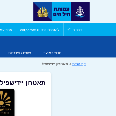
דבר היו"ר
להזמנת כרטיס corporate
אתר עמו
חדש במועדון
שופינג וצרכנות
דף הבית
>
תאטרון יידישפיל
תאטרון יידישפיל