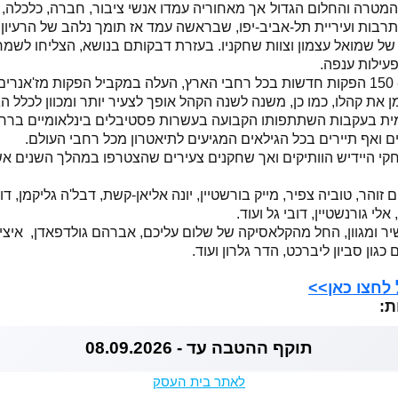
המטרה והחלום הגדול
אך מאחוריה עמדו אנשי ציבור, חברה, כלכלה, 
בות ועיריית תל-אביב-יפו, שבראשה עמד אז תומך נלהב של הרעיון, ש
ל שמואל עצמון וצוות שחקניו. בעזרת דבקותם בנושא, הצליחו לשמר
פעילות ענפה.
 את קהלו, כמו כן, משנה לשנה הקהל אופך לצעיר יותר ומכוון לכלל הג
ית בעקבות השתתפותו הקבועה בעשרות פסטיבלים בינלאומיים ברחבי
ם ואף תיירים בכל הגילאים המגיעים לתיאטרון מכל רחבי העולם.
קי היידיש הוותיקים ואך שחקנים צעירים שהצטרפו במהלך השנים אשר
 זוהר, טוביה צפיר, מייק בורשטיין, יונה אליאן-קשת, דבל'ה גליקמן, דוד
אלי גורנשטיין, דובי גל ועוד.
 ומגוון, החל מהקלאסיקה של שלום עליכם, אברהם גולדפאדן, איציק
כגון סביון ליברכט, הדר גלרון ועוד.
 לחצו כאן>>
ת:
תוקף ההטבה עד - 08.09.2026
לאתר בית העסק