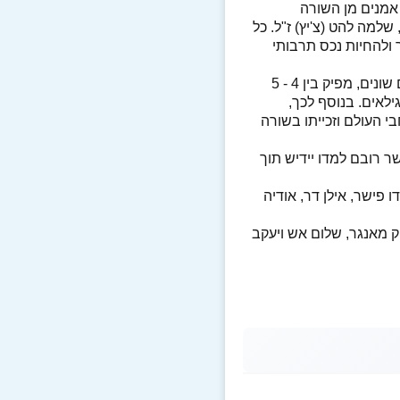
אמנים מן השורה
למה להט (צ'יץ) ז"ל. כל
 ולהחיות נכס תרבותי
התיאטרון העלה למעלה מ - 150 הפקות חדשות בכל רחבי הארץ, העלה במקביל הפקות מז'אנרים שונים, מפיק בין 4 - 5
ילאים. בנוסף לכך,
 העולם וזכייתו בשורה
 רובם למדו יידיש תוך
ו פישר, אילן דר, אודיה
 מאנגר, שלום אש ויעקב