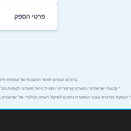
פרטי הספק
6797*
|
03-5254660
באתר
בפייסבוק
שם מלא
*
ברוכים הבאים לאתר ההטבות של עמותת חיל הים המחזיקים כרטיס Corporate. כאן תמצאו הטבות, הנחות ומבצע
* קבוצת ישראכרט / מועדון קורפורייט / סטייל ניהול מועדוני לקוחות ב
טלפון
*
* הנפקת הכרטיס וגובה המסגרת נתונים לשיקול דעתה הבלעדי של ישראכרט בע"
נושא
*
אנא חזרו אלי בקשר ל...