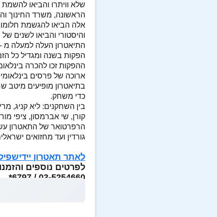
שלא וויתרו והביאו להשמת 
הראשונה, משרד החינוך והתר
אלה הביאו להגשמת חלומו ש
והיסטורי והביאו לשנים של 
הפקות בשנה ומגדיל כל הזמן
ההפקות זכו להכרה בינלאומ
ארוכה של פרסים בינלאומיי
בתיאטרון מופיעים מיטב שח
כדי משחק.
בין השחקנים: ליא קניג, מרים
קורן, שי אברמסון, ציפי מור, 
הרפרטואר של התאטרון עשיר
גורדין ועד מחזואים ישראלים 
לאתר תאטרון יידישפיל
לפרטים נוספים והזמנו
03-5254660 / 6797*