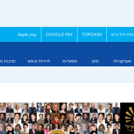
תת חיל הים
TOPCASH
GOOGLE PAY
Apple pay
אטרקציות
מזון
מסעדות
תיירות ונופש
תרבות ופ