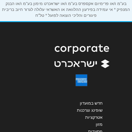
הודעה
*
בע"מ ו/או פרימיום אקספרס בע"מ ו/או ישראכרט מימון בע"מ ו/או הבנק
המנפיק * אי עמידה בפירעון ההלוואה או האשראי עלולה לגרור חיוב בריבית
פיגורים והליכי הוצאה לפועל * טל"ח
שליחה
חדש במועדון
שופינג וצרכנות
אטרקציות
מזון
מסעדות