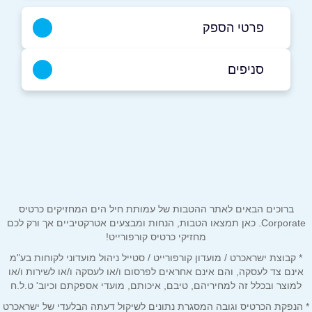
פרטי הספק
052-7343436
|
08-9709999
סניפים
לוד
שם מלא
*
שדרות המלך דוד 2
08-9709999
טלפון
*
ברוכים הבאים לאתר ההטבות של עמותת חיל הים המחזיקים כרטיס
אימייל
*
Corporate. כאן תמצאו הטבות, הנחות ומבצעים אטרקטיביים אך ורק לכם
מחזיקי כרטיס קורפורייט!
* קבוצת ישראכרט / מועדון קורפורייט / סטייל ניהול מועדוני לקוחות בע"מ
נושא
*
אינם צד לעסקה, והם אינם אחראים לפרסום ו/או לעסקה ו/או לשירות ו/או
אנא חזרו אלי בקשר ל...
למוצר ובכלל זה למחיריהם, טיבם, איכותם, מועדי אספקתם וכיוב' ט.ל.ח
* הנפקת הכרטיס וגובה המסגרת נתונים לשיקול דעתה הבלעדי של ישראכרט