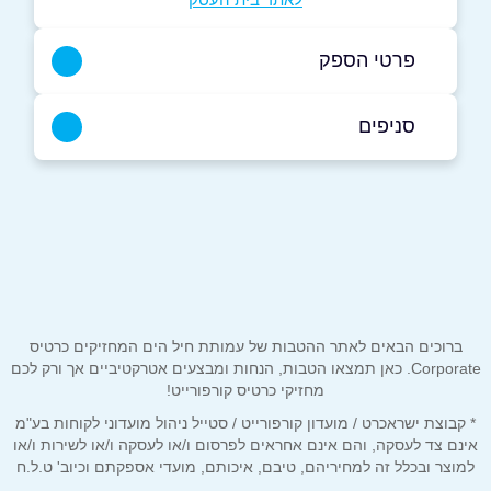
פרטי הספק
03-5251523
סניפים
באתר
תל אביב יפו
המכבי 9 יהודה המכבי 9
03-5251523
שם מלא
*
תל אביב יפו
טלפון
*
ברוכים הבאים לאתר ההטבות של עמותת חיל הים המחזיקים כרטיס
Corporate. כאן תמצאו הטבות, הנחות ומבצעים אטרקטיביים אך ורק לכם
מחזיקי כרטיס קורפורייט!
מלון הילטון הירקון 205
אימייל
*
* קבוצת ישראכרט / מועדון קורפורייט / סטייל ניהול מועדוני לקוחות בע"מ
03-5292478
אינם צד לעסקה, והם אינם אחראים לפרסום ו/או לעסקה ו/או לשירות ו/או
למוצר ובכלל זה למחיריהם, טיבם, איכותם, מועדי אספקתם וכיוב' ט.ל.ח
נושא
*