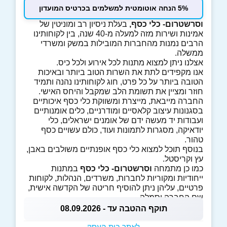
5% הנחה אוטומטית למשלמים בכרטיס המועדון
וסרשטרום- כלי כסף,
בעלת ניסיון רב ומוניטין של
אמינות ושירות מזה למעלה מ-40 שנה, בין לקוחותינו
הרבים נמנות מהחברות המובילות במשק ומשרדי
ממשלה.
אצלנו ניתן למצוא מתנות לכל אירוע ולכל כיס.
אנו מקפידים לתת את השרות הטוב ביותר ובאיכות
הטובה ביותר על כל פרט, חוג לקוחותינו נהנה ותמיד
חוזר ומציין את תשומת הלב שמקבל והיחס האישי.
החברה מייבאת, מייצרת ומשווקת כלי כסף איכותיים
בסגנונות עיצוב קלאסיים ומודרניים, כלים אומנותיים
ועבודות יד מעשה ידם של אומנים ישראלים, כלי
יודאיקה, מסגרות לתמונות ועוד, כולם עשויים כסף
טהור.
בנוסף תוכל למצוא כלי כסף אופנתיים משולבים באבן,
עץ וקריסטל.
כמו כן מתמחה
וסרשטרום- כלי כסף
במתנות
ייחודיות ומקוריות לחברות, משרדים, הנהלות, לקוחות
פרטיים, עליהן ניתן להוסיף חריטה של הקדשה אישית,
שם החברה וסמלה.
תוקף ההטבה עד - 08.09.2026
לאתר בית העסק