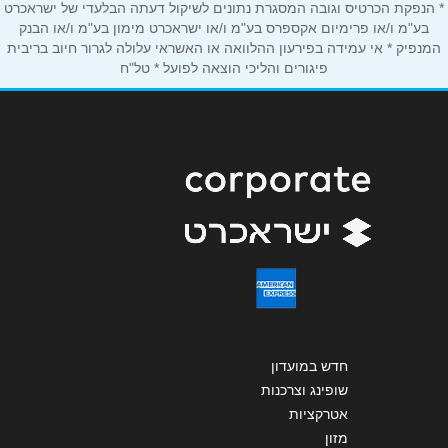
* הנפקת הכרטיס וגובה המסגרת נתונים לשיקול דעתה הבלעדי של ישראכרט
תל אביב יפו
אנא חזרו אלי בקשר ל...
בע"מ ו/או פרימיום אקספרס בע"מ ו/או ישראכרט מימון בע"מ ו/או הבנק
המנפיק * אי עמידה בפירעון ההלוואה או האשראי עלולה לגרור חיוב בריבית
פיגורים והליכי הוצאה לפועל * טל"ח
ניסים אלוני 10, מתחם G צמרת ניסים אלוני 10
הודעה
*
03-7165706
שליחה
חדש במועדון
שופינג וצרכנות
אטרקציות
מזון