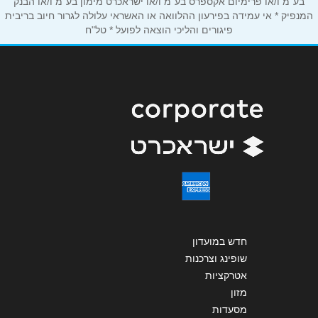
בע"מ ו/או פרימיום אקספרס בע"מ ו/או ישראכרט מימון בע"מ ו/או הבנק
הודעה
*
המנפיק * אי עמידה בפירעון ההלוואה או האשראי עלולה לגרור חיוב בריבית
פיגורים והליכי הוצאה לפועל * טל"ח
שליחה
חדש במועדון
שופינג וצרכנות
אטרקציות
מזון
מסעדות