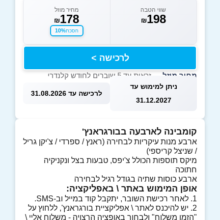
שווי הטבה
מחיר מוזל
178
198
₪
₪
10%
חסכת
לרכישה >
מחיר מוזל
— זכאות עד 5 שוברים לחודש קלנדרי
ניתן למימוש עד
לרכישה עד 31.08.2026
31.12.2027
קומבינה לארבעה בבורגראנץ'
ארבע מנות עיקריות לבחירה (ראנץ / ספרדי / צ'יקן גריל
/ שניצל קריספי)
מיקס תוספות הכולל צ'יפס, טבעות בצל ונקניקיה
חתוכה
ארבע כוסות שתיה בגודל רגיל לבחירה
אופן המימוש באתר \ באפליקציה:
1. לאחר רכישת השובר, יתקבל קוד במייל וב-SMS.
2. יש להיכנס לאתר \ אפליקציית בורגראנץ', ללחוץ על
"הזמן משלוח" ולבחור באופציה הרצויה - משלוח אליי \