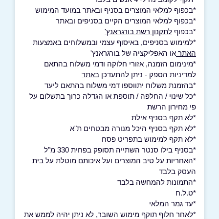
*בכפוף למלאי המוצרים בסניף ובאתר במועד המימוש
*בכפוף למלאי המוצרים הקיים בסניפים ובאתר
*בכפוף
לתקנון רשת בורגראנץ'
*למימוש בסניפים, באיסוף עצמי ובמשלוחים באמצעות
האתר
או האפליקציה של בורגראנץ'
*מינימום הזמנה, אזורי חלוקה ודמי משלוח בהתאם
למדיניות הספק - ניתן להתעדכן
באתר
*בהזמנת משלוח יתווספו דמי משלוח בהתאם ליעד
*כל שינוי / החלפה / תוספת או הגדלה כרוך בתשלום על
פי מחירון הרשת
*לא תקף בסניף אילת
*לא תקף בסניף היכל מנורה מבטחים ת"א
*לא תקף למימוש בתפריט פסח
*בסניף בילו סנטר השתייה תסופק בפחית 330 מ"ל
*האחריות על טיב המוצרים ועל איכותם מוטלת על בית
העסק בלבד
*התמונות להמחשה בלבד
*ט.ל.ח
*עד גמר המלאי
*לאחר חלוף תוקף מימוש השובר, לא ניתן יהיה לממש את