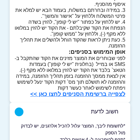
איסוף מהסניף.
3. במידה ובחרתם במשלוח, בעמוד הבא יש למלא את
פרטי המשלוח וללחוץ על "אישור והמשך".
4. יש ללחוץ על כפתור "יש לי קופון", להזין בשדה
הנפתח את הקוד שקיבלתם - את הקוד יש להזין במלואו
ללא מקף (-), וללחוץ על "ממש קופון".
5. כעת ניתן לראות שהקוד הוחל ולהשלים את תהליך
ההזמנה.
אופן המימוש בסניפים:
לפני שבוחרים את המוצר מזינים את הקוד שהתקבל ב-
SMS או במייל (בחלונית "יש לי קופון") בעמדות
הטאצ` בלבד את הקוד יש להזין במלואו ללא מקף (-).
אין לצאת ממסך ההזמנה בזמן תהליך ההזמנה, במידה
וההזמנה לא תושלם תוך מס` דקות הקוד ינעל לשימוש
ויפתח לשימוש לאחר כעשר דקות
לצפייה ברשימת הסניפים לחצו כאן >>
חשוב לדעת
*לתשומת ליבך, המוצר עלול להכיל אלרגנים, יש לבדוק
מול הספק
*תקף לקומבינה ל- 4 אנשים בלבד