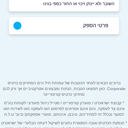
השובר ולא יינתן זיכוי או החזר כספי בגינו
פרטי הספק
שם מלא
*
טלפון
*
ברוכים הבאים לאתר ההטבות של עמותת חיל הים המחזיקים כרטיס
Corporate. כאן תמצאו הטבות, הנחות ומבצעים אטרקטיביים אך ורק לכם
אימייל
*
מחזיקי כרטיס קורפורייט!
* קבוצת ישראכרט / מועדון קורפורייט / סטייל ניהול מועדוני לקוחות בע"מ
אינם צד לעסקה, והם אינם אחראים לפרסום ו/או לעסקה ו/או לשירות ו/או
נושא
*
למוצר ובכלל זה למחיריהם, טיבם, איכותם, מועדי אספקתם וכיוב' ט.ל.ח
אנא חזרו אלי בקשר ל...
* הנפקת הכרטיס וגובה המסגרת נתונים לשיקול דעתה הבלעדי של ישראכרט