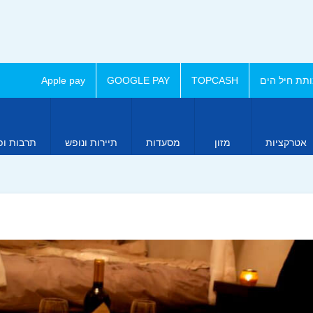
תת חיל הים
TOPCASH
GOOGLE PAY
Apple pay
אטרקציות
מזון
מסעדות
תיירות ונופש
תרבות ופ