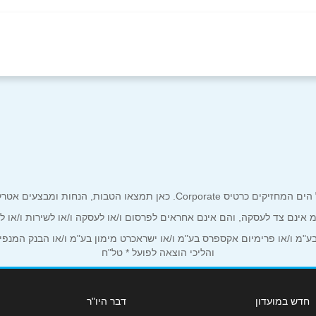
אימייל
*
ים אטרקטיביים אך ורק לכם מחזיקי כרטיס קורפורייט!
ע"מ אינם צד לעסקה, והם אינם אחראים לפרסום ו/או לעסקה ו/או לשירות ו/או 
מ ו/או פרימיום אקספרס בע"מ ו/או ישראכרט מימון בע"מ ו/או הבנק המנפיק *
והליכי הוצאה לפועל * טל"ח
חדש במועדון
דבר היו"ר