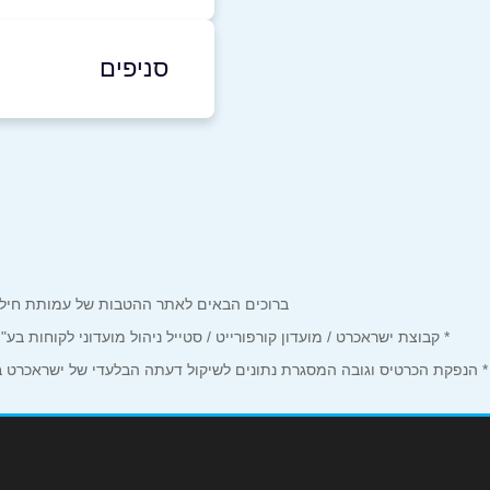
052-4235786
סניפים
בפייסבוק
תל אביב
הירקון תל אביב
שם מלא
*
טלפון
*
ברוכים הבאים לאתר ההטבות של עמותת חיל הים המחזיקים כרטיס Corporate. כאן תמצאו הטבות, הנחות ומבצע
נושא
*
* קבוצת ישראכרט / מועדון קורפורייט / סטייל ניהול מועדוני לקוחות ב
* הנפקת הכרטיס וגובה המסגרת נתונים לשיקול דעתה הבלעדי של ישראכרט בע"
אנא חזרו אלי בקשר ל...
הודעה
*