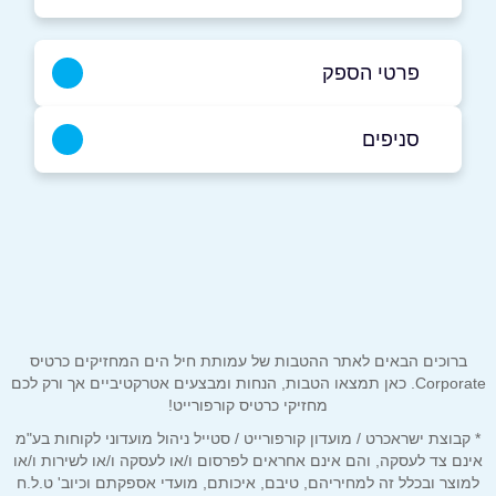
פרטי הספק
055-9855055
סניפים
חיפה
שם מלא
*
דרך בר יהודה 1
055-9855055
טלפון
*
ברוכים הבאים לאתר ההטבות של עמותת חיל הים המחזיקים כרטיס
אימייל
*
Corporate. כאן תמצאו הטבות, הנחות ומבצעים אטרקטיביים אך ורק לכם
מחזיקי כרטיס קורפורייט!
* קבוצת ישראכרט / מועדון קורפורייט / סטייל ניהול מועדוני לקוחות בע"מ
נושא
*
אינם צד לעסקה, והם אינם אחראים לפרסום ו/או לעסקה ו/או לשירות ו/או
אנא חזרו אלי בקשר ל...
למוצר ובכלל זה למחיריהם, טיבם, איכותם, מועדי אספקתם וכיוב' ט.ל.ח