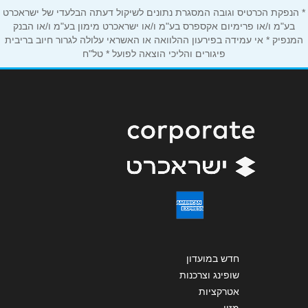
* הנפקת הכרטיס וגובה המסגרת נתונים לשיקול דעתה הבלעדי של ישראכרט
הודעה
*
בע"מ ו/או פרימיום אקספרס בע"מ ו/או ישראכרט מימון בע"מ ו/או הבנק
המנפיק * אי עמידה בפירעון ההלוואה או האשראי עלולה לגרור חיוב בריבית
פיגורים והליכי הוצאה לפועל * טל"ח
שליחה
חדש במועדון
שופינג וצרכנות
אטרקציות