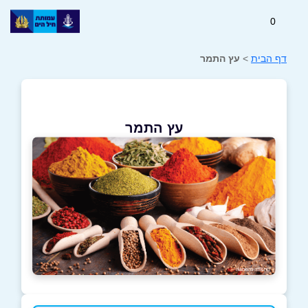
0
דף הבית
>
עץ התמר
עץ התמר