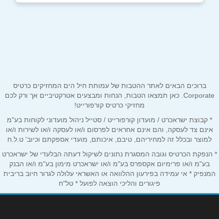
נהריה
שם מלא
*
היוצרים 69
052-7473330
טלפון
*
ברוכים הבאים לאתר ההטבות של עמותת חיל הים המחזיקים כרטיס
אימייל
*
Corporate. כאן תמצאו הטבות, הנחות ומבצעים אטרקטיביים אך ורק לכם
מחזיקי כרטיס קורפורייט!
* קבוצת ישראכרט / מועדון קורפורייט / סטייל ניהול מועדוני לקוחות בע"מ
נושא
*
אינם צד לעסקה, והם אינם אחראים לפרסום ו/או לעסקה ו/או לשירות ו/או
אנא חזרו אלי בקשר ל...
למוצר ובכלל זה למחיריהם, טיבם, איכותם, מועדי אספקתם וכיוב' ט.ל.ח
* הנפקת הכרטיס וגובה המסגרת נתונים לשיקול דעתה הבלעדי של ישראכרט
הודעה
*
בע"מ ו/או פרימיום אקספרס בע"מ ו/או ישראכרט מימון בע"מ ו/או הבנק
המנפיק * אי עמידה בפירעון ההלוואה או האשראי עלולה לגרור חיוב בריבית
פיגורים והליכי הוצאה לפועל * טל"ח