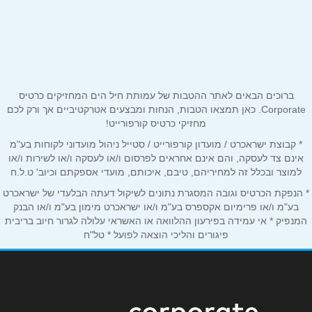
שם מלא
*
שדרות יעקב 50
058-7161182
טלפון
*
ברוכים הבאים לאתר ההטבות של עמותת חיל הים המחזיקים כרטיס
אימייל
*
Corporate. כאן תמצאו הטבות, הנחות ומבצעים אטרקטיביים אך ורק לכם
מחזיקי כרטיס קורפורייט!
* קבוצת ישראכרט / מועדון קורפורייט / סטייל ניהול מועדוני לקוחות בע"מ
נושא
*
אינם צד לעסקה, והם אינם אחראים לפרסום ו/או לעסקה ו/או לשירות ו/או
אנא חזרו אלי בקשר ל...
למוצר ובכלל זה למחיריהם, טיבם, איכותם, מועדי אספקתם וכיוב' ט.ל.ח
* הנפקת הכרטיס וגובה המסגרת נתונים לשיקול דעתה הבלעדי של ישראכרט
הודעה
*
בע"מ ו/או פרימיום אקספרס בע"מ ו/או ישראכרט מימון בע"מ ו/או הבנק
המנפיק * אי עמידה בפירעון ההלוואה או האשראי עלולה לגרור חיוב בריבית
פיגורים והליכי הוצאה לפועל * טל"ח