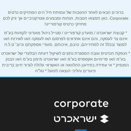
שם מלא
*
ברוכים הבאים לאתר ההטבות של עמותת חיל הים המחזיקים כרטיס
Corporate. כאן תמצאו הטבות, הנחות ומבצעים אטרקטיביים אך ורק לכם
מחזיקי כרטיס קורפורייט!
טלפון
*
* קבוצת ישראכרט / מועדון קורפורייט / סטייל ניהול מועדוני לקוחות בע"מ
אינם צד לעסקה, והם אינם אחראים לפרסום ו/או לעסקה ו/או לשירות ו/או
למוצר ובכלל זה למחיריהם, טיבם, איכותם, מועדי אספקתם וכיוב' ט.ל.ח
אימייל
*
* הנפקת הכרטיס וגובה המסגרת נתונים לשיקול דעתה הבלעדי של ישראכרט
בע"מ ו/או פרימיום אקספרס בע"מ ו/או ישראכרט מימון בע"מ ו/או הבנק
נושא
*
המנפיק * אי עמידה בפירעון ההלוואה או האשראי עלולה לגרור חיוב בריבית
פיגורים והליכי הוצאה לפועל * טל"ח
אנא חזרו אלי בקשר ל...
הודעה
*