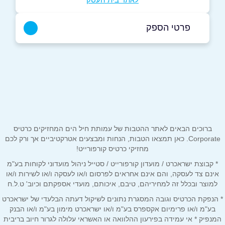
פרטי הספק
050-2374195
באתר
בפייסבוק
שם מלא
*
ברוכים הבאים לאתר ההטבות של עמותת חיל הים המחזיקים כרטיס
Corporate. כאן תמצאו הטבות, הנחות ומבצעים אטרקטיביים אך ורק לכם
מחזיקי כרטיס קורפורייט!
טלפון
*
* קבוצת ישראכרט / מועדון קורפורייט / סטייל ניהול מועדוני לקוחות בע"מ
אינם צד לעסקה, והם אינם אחראים לפרסום ו/או לעסקה ו/או לשירות ו/או
למוצר ובכלל זה למחיריהם, טיבם, איכותם, מועדי אספקתם וכיוב' ט.ל.ח
אימייל
*
* הנפקת הכרטיס וגובה המסגרת נתונים לשיקול דעתה הבלעדי של ישראכרט
בע"מ ו/או פרימיום אקספרס בע"מ ו/או ישראכרט מימון בע"מ ו/או הבנק
המנפיק * אי עמידה בפירעון ההלוואה או האשראי עלולה לגרור חיוב בריבית
נושא
*