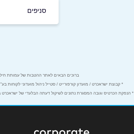
54-5212230
|
04-8811457
סניפים
דבוריה
שם מלא
*
כביש ראשי
טלפון
*
04-8811457
נושא
*
ברוכים הבאים לאתר ההטבות של עמותת חיל הים המחזיקים כרטיס Corporate. כאן תמצאו הטבות, הנחות ומבצע
אנא חזרו אלי בקשר ל...
* קבוצת ישראכרט / מועדון קורפורייט / סטייל ניהול מועדוני לקוחות ב
הודעה
*
* הנפקת הכרטיס וגובה המסגרת נתונים לשיקול דעתה הבלעדי של ישראכרט בע"