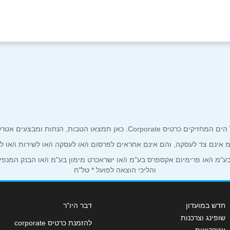
0
אימייל
*
ים אטרקטיביים אך ורק לכם מחזיקי כרטיס קורפורייט!
ע"מ אינם צד לעסקה, והם אינם אחראים לפרסום ו/או לעסקה ו/או לשירות ו/או 
מ ו/או פרימיום אקספרס בע"מ ו/או ישראכרט מימון בע"מ ו/או הבנק המנפיק *
והליכי הוצאה לפועל * טל"ח
חדש במועדון
דבר היו"ר
שופינג וצרכנות
להזמנת כרטיס corporate