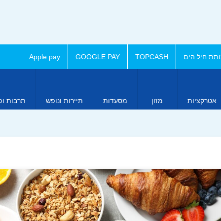
תת חיל הים
TOPCASH
GOOGLE PAY
Apple pay
אטרקציות
מזון
מסעדות
תיירות ונופש
תרבות ופ