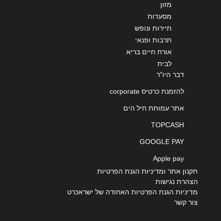
מזון
בית שמש
מסעדות
תיירות ונופש
תרבות ופנאי
שדרות יגאל אלון 3
אורח חיים בריא
לבית
דבר היו"ר
גבעתיים
להזמנת כרטיס corporate
כורזין 1
אתר עמותת חיל הים
TOPCASH
דליית אל כרמל
GOOGLE PAY
Apple pay
תקנון אתר ומדיניות הגנת הפרטיות
הצהרת נגישות
הרצליה
מדיניות הגנת הפרטיות האחודה של ישראכרט
צור קשר
אמירים 1