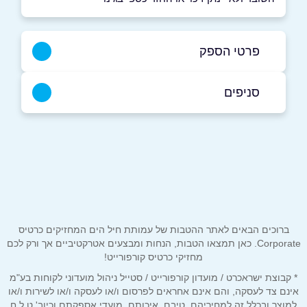
פרטי הספק
באתר
בוואטסאפ
סניפים
אור יהודה
המפעל 13
שם מלא
*
טלפון
*
אור עקיבא
ברוכים הבאים לאתר ההטבות של עמותת חיל הים המחזיקים כרטיס
האילן 2
אימייל
*
Corporate. כאן תמצאו הטבות, הנחות ומבצעים אטרקטיביים אך ורק לכם
מחזיקי כרטיס קורפורייט!
* קבוצת ישראכרט / מועדון קורפורייט / סטייל ניהול מועדוני לקוחות בע"מ
נושא
*
אינם צד לעסקה, והם אינם אחראים לפרסום ו/או לעסקה ו/או לשירות ו/או
אילת
למוצר ובכלל זה למחיריהם, טיבם, איכותם, מועדי אספקתם וכיוב' ט.ל.ח