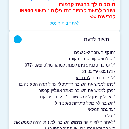
חוסכים לך ברשת קרפור!
שובר לרשת קרפור "תו פלוס" בשווי ₪500
לרכישה >>
לאתר בית העסק
חשוב לדעת
*תוקף השובר ל-5 שנים
*יש להציג קוד שובר בקופה
*לתמיכה טכנית: ניתן לפנות למוקד מולטיפאס 077-
6051717 עד 21:00
*לבירור יתרה
לחצו כאן
*ניתן לממש את השובר הדיגיטלי עד ליתרה הטעונה בו
*ניתן לממש את השובר באתר
אונליין קרפור
*באונליין ניתן לממש שובר 1 בלבד בעסקה
*השובר לא כולל סיגריות ואלכוהול
*עד גמר המלאי
*ט.ל.ח
*לאחר חלוף תוקף מימוש השובר, לא ניתן יהיה לממש את
השובר ולא יינתן זיכוי או החזר כספי בגינו