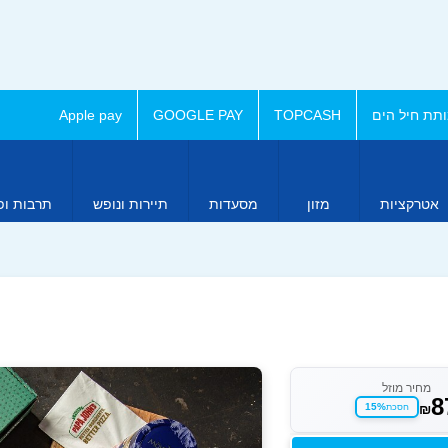
תת חיל הים
TOPCASH
GOOGLE PAY
Apple pay
אטרקציות
מזון
מסעדות
תיירות ונופש
תרבות ופ
מחיר מוזל
8
₪
15%
חסכת