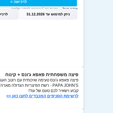
לרכישה >
מחיר מוזל
— זכאות עד 5 שוברים לחודש קלנדרי
ניתן למימוש עד 31.12.2026
לרכישה עד
פיצה משפחתית פאפא ג'ונס + קינוח
פיצה פאפא ג'ונס טעימה ואיכותית עם רוטב העגבניות המקורי ו-
PAPA JOHN'S - רשת הפיצריות הגדו
קבוע וישאיר לכם טעם של עוד!
לרשימת הסניפים המכבדים לחצו כאן >>