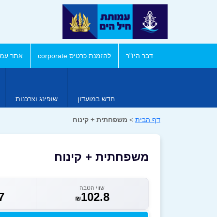
דבר היו"ר
להזמנת כרטיס corporate
אתר עמו
חדש במועדון
שופינג וצרכנות
דף הבית
>
משפחתית + קינוח
משפחתית + קינוח
שווי הטבה
7
102.8
₪