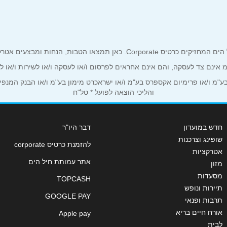
אימייל
*
ים אטרקטיביים אך ורק לכם מחזיקי כרטיס קורפורייט!
ע"מ אינם צד לעסקה, והם אינם אחראים לפרסום ו/או לעסקה ו/או לשירות ו/או 
מ ו/או פרימיום אקספרס בע"מ ו/או ישראכרט מימון בע"מ ו/או הבנק המנפיק *
והליכי הוצאה לפועל * טל"ח
חדש במועדון
דבר היו"ר
שופינג וצרכנות
להזמנת כרטיס corporate
אטרקציות
אתר עמותת חיל הים
מזון
מסעדות
TOPCASH
שליחה
תיירות ונופש
GOOGLE PAY
תרבות ופנאי
אורח חיים בריא
Apple pay
לבית