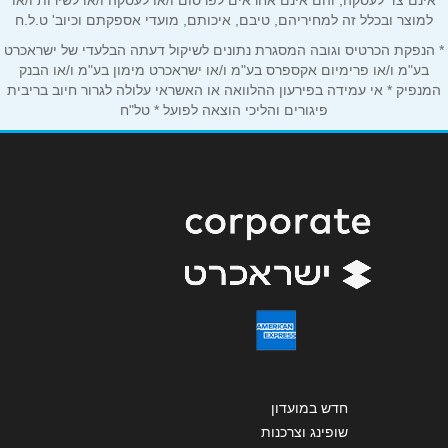
אינם צד לעסקה, והם אינם אחראים לפרסום ו/או לעסקה ו/או לשירות ו/או
אנא חזרו אלי בקשר ל...
למוצר ובכלל זה למחיריהם, טיבם, איכותם, מועדי אספקתם וכיוב' ט.ל.ח
* הנפקת הכרטיס וגובה המסגרת נתונים לשיקול דעתה הבלעדי של ישראכרט
הודעה
*
בע"מ ו/או פרימיום אקספרס בע"מ ו/או ישראכרט מימון בע"מ ו/או הבנק
המנפיק * אי עמידה בפירעון ההלוואה או האשראי עלולה לגרור חיוב בריבית
פיגורים והליכי הוצאה לפועל * טל"ח
שליחה
חדש במועדון
שופינג וצרכנות