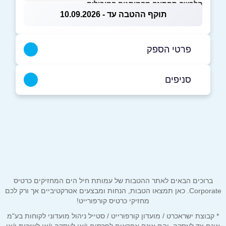
הלבשה תחתונה מהמותגים המובילים
תוקף ההטבה עד - 10.09.2026
פרטי הספק
08-6763336
סניפים
אשדוד
שם מלא
*
העצמאות 93 העצמאות 93
08-6763336
טלפון
*
ברוכים הבאים לאתר ההטבות של עמותת חיל הים המחזיקים כרטיס
אימייל
*
Corporate. כאן תמצאו הטבות, הנחות ומבצעים אטרקטיביים אך ורק לכם
מחזיקי כרטיס קורפורייט!
* קבוצת ישראכרט / מועדון קורפורייט / סטייל ניהול מועדוני לקוחות בע"מ
נושא
*